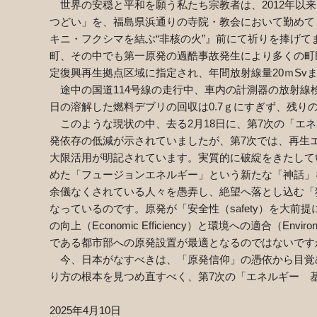
世界の安穏と平和を願う私たち宗教者は、
2012
年以来
つどい」を、福島県浜通りの寺院・教会において勤めて
キニ・フクシマを結ぶ
“
非核の火
”
』前にて祈りを捧げて
町、その中でも第一原発の過酷事故発生により多くの町
定復興再生拠点区域に指定され、年間放射線量
20
ｍ
Sv
途中の国道
114
号線の走行中、車内の計測器の放射線
日の溶解した燃料デブリの回収は
0.7
ｇにすぎず、残り
このような現状の中、去る
2
月
18
日に、第
7
次の「エネ
発依存の低減が示されていましたが、第
7
次では、再生
大限活用が明記されています。実質的に破綻をきたして
めた「フュージョンエネルギー」という新たな「神話」
余儀なくされている人々を愚弄し、絶望へ落とし込む「
なっているのです。原発が「安全性（
safety
）を大前提
の向上（
Economic Efficiency
）と環境への適合（
Enviro
である都市部への原発設置が最適となるのではないです
今、日本がなすべきは、「原発信仰」の憑依から目覚
り方の根本を見つめ直すべく、第
7
次の「エネルギー 
2025
年
4
月
10
日