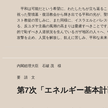
平和は可能だという希望に、わたしたちが立ち返るこ
祝った聖墳墓・復活教会から輝き出でる平和の光が、聖
スト教徒の苦しみに、また同様に、イスラエルとパレス
る、反ユダヤ主義の風潮の高まりは憂慮すべきことです
的で恥ずべき人道状況を生んでいるガザ地区の人々へ、
攻撃を止め、人質を解放し、飢えに苦しみ、平和な未来
内閣総理大臣 石破 茂 様
要 請 文
第
7
次「エネルギー基本計