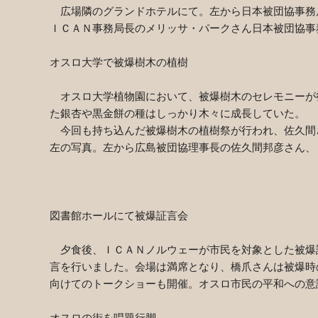
広場隣のグランドホテルにて。左から日本被団協事務
ＩＣＡＮ事務局長のメリッサ・パークさん日本被団協事
オスロ大学で被爆樹木の植樹
オスロ大学植物園において、被爆樹木のセレモニーが
た銀杏や黒金餅の種はしっかり木々に成長していた。
今回も持ち込んだ被爆樹木の植樹祭が行われ、佐久間
左の写真。左から広島被団協理事長の佐久間邦彦さん、
図書館ホールにて被爆証言会
夕食後、ＩＣＡＮノルウェーが市民を対象とした被爆
言を行いました。会場は満席となり、橋爪さんは被爆時
向けてのトークショーも開催。オスロ市民の平和への意
オスロの街を唱題行脚