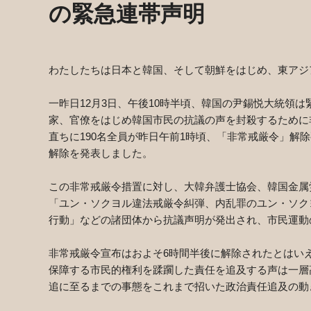
の緊急連帯声明
わたしたちは日本と韓国、そして朝鮮をはじめ、東アジ
一昨日
12
月
3
日、午後
10
時半頃、韓国の尹錫悦大統領は
家、官僚をはじめ韓国市民の抗議の声を封殺するために
直ちに
190
名全員が昨日午前
1
時頃、「非常戒厳令」解除
解除を発表しました。
この非常戒厳令措置に対し、大韓弁護士協会、韓国金属
「ユン・ソクヨル違法戒厳令糾弾、内乱罪のユン・ソク
行動」などの諸団体から抗議声明が発出され、市民運動
非常戒厳令宣布はおよそ
6
時間半後に解除されたとはい
保障する市民的権利を蹂躙した責任を追及する声は一層
追に至るまでの事態をこれまで招いた政治責任追及の動