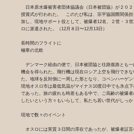
日本原水爆被害者団体協議会（日本被団協）が２０２
授賞式が行われた。 このたび私は、宗平協国際関係担
加し、現地サポート役として、被爆者
12
名、２世・３世
ロに派遣された。（
12
月８日〜
12
月
13
日）
長時間のフライトに
極寒の北欧
デンマーク経由の便で、日本被団協と往路復路とも一
機会を得られた。飛行機は現在ロシア上空を飛行できな
た。地球を反対側に一周した形となり、コペンハーゲン
現地オスロ市は最低気温がマイナス
10
度日中でも氷点下
であった。旅の疲れも時差もある中で、ご高齢の被爆者
したいという方々もいらして、私たち若い世代がしっか
現地で数々のイベント
オスロには実質３日間の滞在であったが、被爆者証言