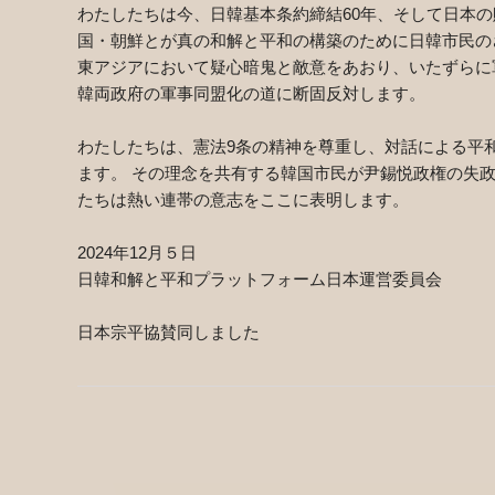
わたしたちは今、日韓基本条約締結
60
年、そして日本の
国・朝鮮とが真の和解と平和の構築のために日韓市民の
東アジアにおいて疑心暗鬼と敵意をあおり、いたずらに
韓両政府の軍事同盟化の道に断固反対します。
わたしたちは、憲法
9
条の精神を尊重し、対話による平
ます。 その理念を共有する韓国市民が尹錫悦政権の失
たちは熱い連帯の意志をここに表明します。
2024
年
12
月５日
日韓和解と平和プラットフォーム日本運営委員会
日本宗平協賛同しました