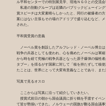
ル平和センターでの特別展見学、現地ＮＧＯとの交流会
私達の別動グループは近隣のパブリックビューイング
賞スピーチは大変素晴らしかったと、同行の被爆者の方
案にはない主張もその場のアドリブで盛り込むなど、メ
された。
平和賞受賞の意義
ノーベル賞を創設したアルフレッド・ノーベル博士は
戦争の兵器としても使われ、心を痛めたノーベルは軍縮
から時を経て究極の戦争兵器となった原子爆弾の犠牲者
タブー」を揺るがす国家に対して「核を持たずして核使
たことは、世界にとって大変有意義なことであり、また
写真で見るオスロ
ここからは写真に沿って紹介していきたい。
授賞式前日の朝から国会議員に折り鶴を手渡すイベン
て皆が勢揃いできた。ノルウェーの国旗が翻る国会議事