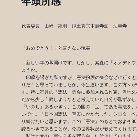
年頭所感
代表委員 山崎 龍明 浄土真宗本願寺派・法善寺
「おめでとう！」と言えない現実
新しい年の幕開けです。しかし、素直に「オメデトウ
ょうか。
80
歳を過ぎた私ですが、憲法擁護の集会などに行くと
りだ！と思っていましたが、今は違います。この方々が
す。特に毎月の「憲法」集会に参加される作家、沢地久
だから少し自粛しようなどと考えていた自分が恥ずかし
「いのち」あるかぎり、この国の「宝」である憲法を、
いです。「日本国憲法」草案にかかわった、シロタ・ベ
り続けたいと思います。この「憲法」のもとでおよそ
80
誇るべきであることが、今の世界状況が教えてくれます
私は地元の「憲法９条を守る会」に所属しています。