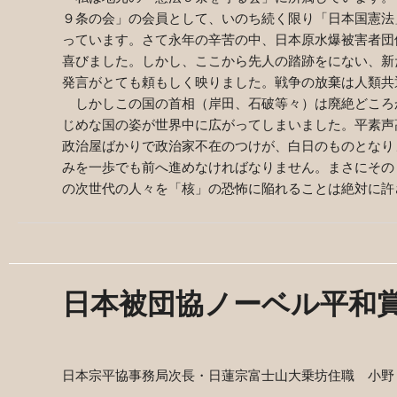
９条の会」の会員として、いのち続く限り「日本国憲法
っています。さて永年の辛苦の中、日本原水爆被害者団
喜びました。しかし、ここから先人の踏跡をにない、新
発言がとても頼もしく映りました。戦争の放棄は人類
しかしこの国の首相（岸田、石破等々）は廃絶どころ
じめな国の姿が世界中に広がってしまいました。平素声
政治屋ばかりで政治家不在のつけが、白日のものとなり
みを一歩でも前へ進めなければなりません。まさにその
の次世代の人々を「核」の恐怖に陥れることは絶対に許
日本被団協ノーベル平和
日本宗平協事務局次長・日蓮宗富士山大乗坊住職 小野