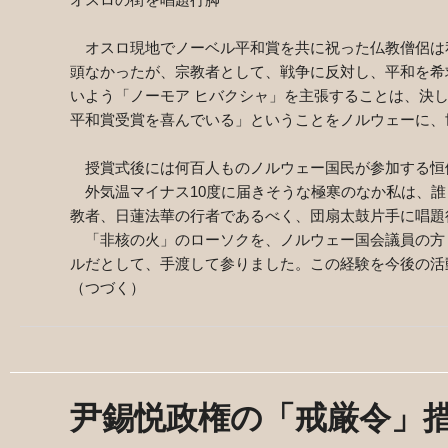
オスロ現地でノーベル平和賞を共に祝った仏教僧侶は
頭なかったが、宗教者として、戦争に反対し、平和を希
いよう「ノーモア ヒバクシャ」を主張することは、決
平和賞受賞を喜んでいる」ということをノルウェーに、
授賞式後には何百人ものノルウェー国民が参加する恒
外気温マイナス
10
度に届きそうな極寒のなか私は、誰
教者、日蓮法華の行者であるべく、団扇太鼓片手に唱題
「非核の火」のローソクを、ノルウェー国会議員の方
ルだとして、手渡して参りました。この経験を今後の活
（つづく）
尹錫悦政権の「戒厳令」