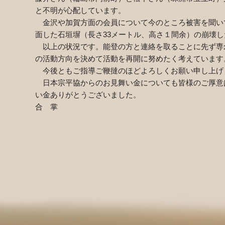
と不明が心配しています。
金沢や加賀方面の会員について今のところ被害を聞い
面した石垣塀（長さ
33
メートル、高さ１間余）の崩壊し
以上の状況です。能登の方と連絡を取ることに先ず専
の活動方向を決めて活動を再開に努めたく考えています
今後ともご指導ご鞭撻のほどよろしくお願い申し上げ
日本宗平協からのお見舞い金についても皆様のご厚意
い金ありがとうございました。
合 掌