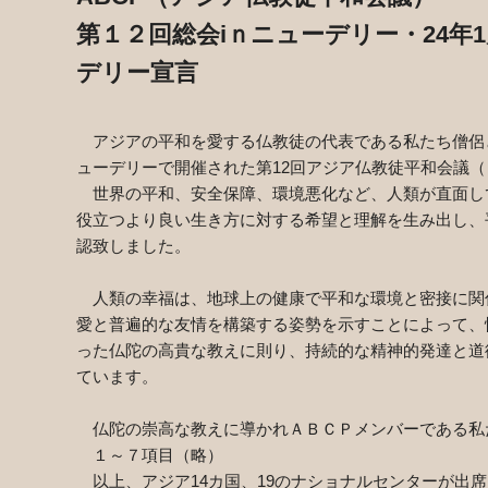
第１２回総会
i
ｎニューデリー・
24
年
1
デリー宣言
アジアの平和を愛する仏教徒の代表である私たち僧侶
ューデリーで開催された第
12
回アジア仏教徒平和会議（
世界の平和、安全保障、環境悪化など、人類が直面し
役立つより良い生き方に対する希望と理解を生み出し、
認致しました。
人類の幸福は、地球上の健康で平和な環境と密接に関
愛と普遍的な友情を構築する姿勢を示すことによって、
った仏陀の高貴な教えに則り、持続的な精神的発達と道
ています。
仏陀の崇高な教えに導かれＡＢＣＰメンバーである私
１～７項目（略）
以上、アジア
14
カ国、
19
のナショナルセンターが出席