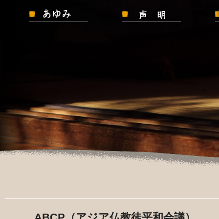
ABCP
（アジア仏教徒平和会議）