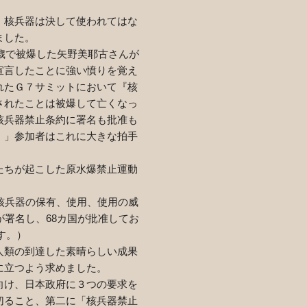
、核兵器は決して使われてはな
ました。
歳で被爆した矢野美耶古さんが
宣言したことに強い憤りを覚え
れたＧ７サミットにおいて『核
されたことは被爆して亡くなっ
核兵器禁止条約に署名も批准も
。」参加者はこれに大きな拍手
たちが起こした原水爆禁止運動
核兵器の保有、使用、使用の威
が署名し、
68
カ国が批准してお
す。）
人類の到達した素晴らしい成果
に立つよう求めました。
向け、日本政府に３つの要求を
切ること、第二に「核兵器禁止