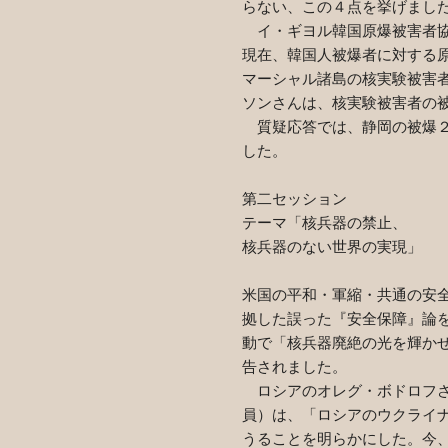
らない、この４点を挙げまし
イ・ギヨル韓国原爆被害者協
現在、韓国人被爆者に対する
マーシャル諸島の核実験被害
ソンさんは、核実験被害者の
質疑応答では、静岡の被爆２
した。
第二セッション
テーマ「核兵器の禁止、
核兵器のない世界の実現」
米国の平和・軍縮・共通の安
拠した誤った『安全保障』論
動で「核兵器廃絶の光を輝か
告されました。
ロシアのオレグ・ボドロフさ
員）は、「ロシアのウクライ
うることを明らかにした。今