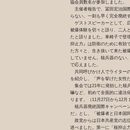
協会員数名が参加しました。
主催者報告で、冨田宏治国際
らない。一刻も早く完全廃絶
ゲストスピーカーとして、
被爆体験を切々と語り、二人
たと語りました。車椅子で登
抑止力』は防衛のために有効
た方々と、生き抜いて来た被
していません。核兵器のない
で応えました。
共同呼びかけ人でライターの
を紹介し、「声を挙げた女性
集会では
21
年に発効した核
嚇など、初めて全面的に違法
ります。（
11
月
27
日から
12
月
核兵器廃絶国際キャンペーン
だ」とし、「被爆者と日本国
政党からは日本共産党の志位
述べました。第一に「核抑止