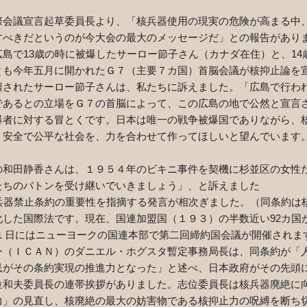
会議宣言起草委員長より、「核兵器使用の現実の危険が高まる中
すべきだというのが今大会の最大のメッセージだ」との報告があり
広島で
13
歳の時に被爆したサーロー節子さん（カナダ在住）と、
14
とも今年五月に開かれたＧ７（主要７カ国）首脳会議が核抑止論を
壇されたサーロー節子さんは、私たちに訴えました。「広島で行わ
であるとの立場をＧ７の首脳によって、この広島の地で公然と宣言
爆者に対する冒とくです。日本は唯一の戦争被爆国でありながら、
、安全で公平な社会を、力を合わせて作ってほしいと望んでいます
和田静香さんは、１９５４年のビキニ事件を契機に杉並区の女性
たちのバトンを受け継いでいきましょう」、と訴えました
兵器禁止条約の重要性を指摘する発言が相次ぎました。（同条約は
化した国際法です。現在、国連加盟国（１９３）の半数近い
92
カ国
１日にはニューヨークの国連本部で第二回締約国会議が開催されま
（ＩＣＡＮ）のダニエル・ホグスタ暫定事務局長は、同条約が「
民がその条約実現の推進力となった」と述べ、日本政府がその先頭
和夫委員長の連帯挨拶がありました。志位委員長は核兵器廃絶に
力」の見直し、核廃絶の最大の妨害物である核抑止力の呪縛を断ち