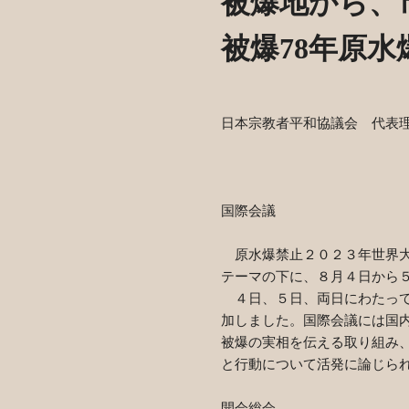
被爆地から、
被爆
78
年原水
日本宗教者平和協議会 代表理
国際会議
原水爆禁止２０２３年世界大
テーマの下に、８月４日から
４日、５日、両日にわたって
加しました。国際会議には国
被爆の実相を伝える取り組み
と行動について活発に論じら
開会総会