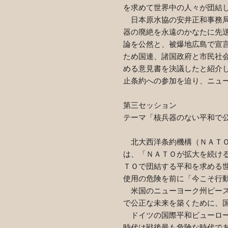
を求めて世界中の人々が団結
日本原水協の安井正和事務局
器の廃絶を永遠のかなたに先
論を公然と、被爆地広島で宣
ため国連、諸国政府と市民社
める意見書を決議したと紹介
止条約への参加を迫り、ニュ
第三セッション
テーマ「核兵器のない平和で
北大西洋条約機構（ＮＡＴＯ
は、「ＮＡＴＯが拡大を続け
ＴＯで団結する平和を求める
使用の危険を前に「今こそ行
米国のニューヨーク州ピース
で公正な未来を築くために、
ドイツの国際平和ビューロー
時代は戦後最も危険な時代で