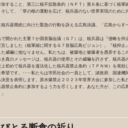
参加すること、第三に核不拡散条約（ＮＰＴ）第６条に基づく核軍
。そして、「草の根の運動を広げ、核兵器のない世界実現のために
核兵器廃絶に向けた緊急の行動を訴える広島決議、「広島からす
で開かれた主要７か国首脳会議（Ｇ７）は、核兵器は『侵略を抑
宣言しました（核軍縮に関するＧ７首脳広島ビジョン）。『核抑止
した威嚇に他なりません。私たちは、被爆地と被爆者を愚弄するこ
べき真のメッセージは、核兵器の使用とその威嚇を許さず、核兵器
史上初めて核兵器を違法化した核兵器禁止条約（ＴＰＮＷ）を発効
な希望です。‥‥私たちは市民社会の一員として、諸政府、国連機
る決意を表明します。原水爆禁止２０２３年世界大会に参加した私
兵器禁止条約に参加するよう力を尽くします。あなた方が、この広
。」
らびとる断食の祈り