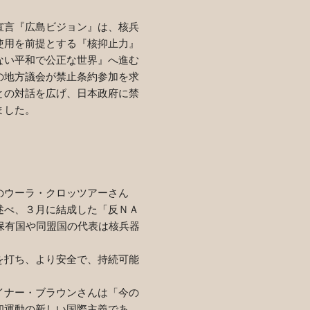
宣言『広島ビジョン』は、核兵
使用を前提とする『核抑止力』
ない平和で公正な世界』へ進む
の地方議会が禁止条約参加を求
との対話を広げ、日本政府に禁
ました。
のウーラ・クロッツアーさん
述べ、３月に結成した「反ＮＡ
保有国や同盟国の代表は核兵器
を打ち、より安全で、持続可能
イナー・ブラウンさんは「今の
和運動の新しい国際主義であ