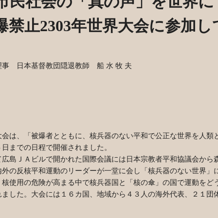
市民社会の「真の声」を世界に
爆禁止2303年世界大会に参加し
事 日本基督教団隠退教師 船 水
牧 夫
会は、「被爆者とともに、核兵器のない平和で公正な世界を人類
５日までの日程で開催されました。
広島ＪＡビルで開かれた国際会議には日本宗教者平和協議会から
内外の反核平和運動のリーダーが一堂に会し「核兵器のない世界」
、核使用の危険が高まる中で核兵器国と「核の傘」の国で運動をど
れました。大会には１６カ国、地域から４３人の海外代表、２１団