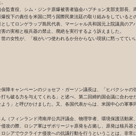
た。
会監査役、シム・ジンテ原爆被害者協会ハプチョン支部支部長、
原爆投下の責任を米国に問う国際民衆法廷の取り組みをしていると
者としてロンゲラップ島民代表、マーシャル共和国元上院議員のア
被害の実相と核兵器の禁止、廃絶を実行するよう訴えました。
世の女性が、「核がいつ使われるか分からない現状に黙っててい
全保障キャンペーンのジョセフ・ガーソン議長は、「ヒバクシャの
を打ち破る力を与えてくれる」と述べ、第二回締約国会議に合わせ
せよう」と呼びかけました。又、各国代表からは、米国中心の軍事
ん（フィンランド湾南岸公共評議会、物理学者、環境保護活動家
ナ侵攻の際、ロシア軍はザポリージャ原発を占拠し、原発は核兵器
、ロシアでウクライナ侵攻への抗議行動を行うということは、非常