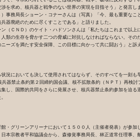
交渉を求め、核兵器と戦争のない世界の実現を目指そう」と発言し
）事務局長ショーン・コナーさんは（写真）「今、最も重要なこ
核兵器廃絶のために尽くすことである」と語りました。
ン（ＣＮＤ）のケイト・ハドソンさんは「私たちはこれまで以上
う人類の生存を脅かす二つの脅威に対抗しなければならない。その
のニーズを満たす安全保障、この目標に向かって共に闘おう」と訴
状況においても決して使用されてはならず、そのすべてを一刻も
核兵器禁止条約第２回締約国会議、核不拡散条約（ＮＰＴ）再検討
結集し、国際的共同をさらに発展させ、核兵器禁止条約参加を迫る
た。
館・グリーンアリーナにおいて１５００人（主催者発表）が参加
。日本宗教者平和協議会から、森修覚事務局長、林正道常任理事、