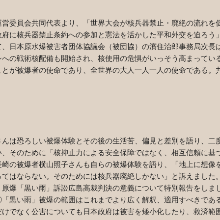
営委員会共同代表より、「世界大会が核兵器禁止・廃絶の流れを
政府に核兵器禁止条約への参加と憲法を活かした平和外交を迫ろう
て、日本原水爆被害者団体協議会（被団協）の濱住治郎事務局次長
シへの戦術核配備も開始され、核使用の危惧がいっそう高まってい
ことが被爆者の使命であり、全世界の大人一人一人の使命である。
」
んは恐ろしい被爆体験とその後の生活苦、偏見と差別を語り、二
い、そのために「核抑止力による安全保障ではなく、相互信頼に基
長崎の被爆者横山照子さんも自らの被爆体験を語り、「地上に想像
ってはならない。そのためには核兵器廃絶しかない」と訴えました
、原爆「黒い雨」訴訟広島高裁判決の意義について特別報告をしま
②
「黒い雨」被爆の範囲はこれまでより広く解釈、適用すべきで
だけでなく公害についても日本政府は被害を矮小化したり、救済範