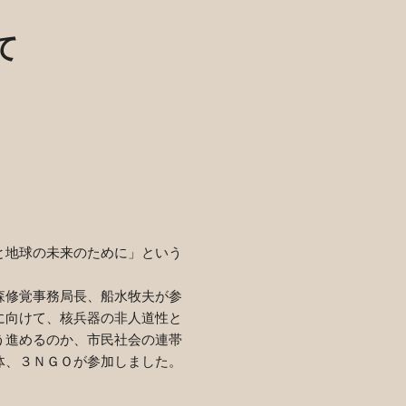
て
と地球の未来のために」という
森修覚事務局長、船水牧夫が参
に向けて、核兵器の非人道性と
う進めるのか、市民社会の連帯
体、３ＮＧＯが参加しました。