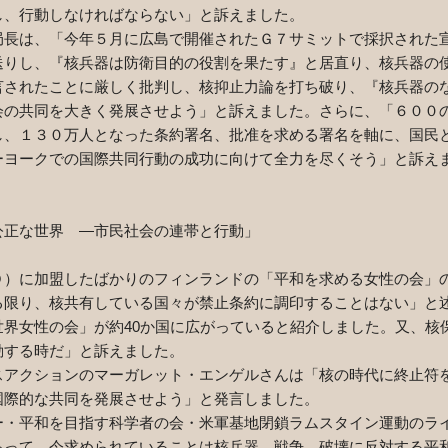
し、行動しなければならない」と訴えました。
長は、「今年５月に広島で開催されたＧ７サミットで採択された
送りし、『核兵器は防衛目的の役割を果たす』と居直り、核兵器の
言されたことに厳しく批判し、核抑止力論を打ち破り、『核兵器の
会の共同を大きく発展させよう」と訴えました。さらに、「６００
し、１３０万人となった条約署名、批准を求める署名を軸に、国民
ーヨークでの国際共同行動の成功に向けて全力を尽くそう」と訴え
公正な世界 ―市民社会の連帯と行動」
）に加盟したばかりのフィンランドの「平和を求める女性の会」
る限り、核共有している国々が禁止条約に調印することはない」と
世界女性の会」が約
40
か国に広がっていると紹介しました。又、核
動する時だ」と訴えました。
アクションのマーガレット・エンゲルさんは「核の時代に終止符
国際的な共同を発展させよう」と発言しました。
・平和を目指す科学者の会・米軍基地閉鎖ラムスタイン運動のラ
あって、今求められていることは核兵器、戦争、破壊に反対する平