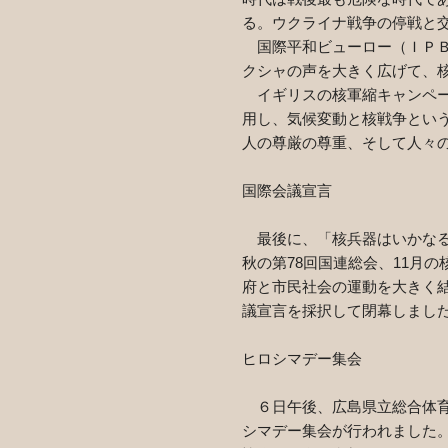
る。ウクライナ戦争の停戦と
国際平和ビューロー（ＩＰＢ
クシャの声を大きく広げて、
イギリスの核軍縮キャンペー
用し、気候変動と核戦争とい
人の尊厳の尊重、そして人々
国際会議宣言
最後に、「核兵器はいかなる
秋の第
78
回国連総会、
11
月の
府と市民社会の運動を大きく
議宣言を採択して閉幕しまし
ヒロシマデー集会
６日午後、広島県立総合体育
シマデー集会が行われました