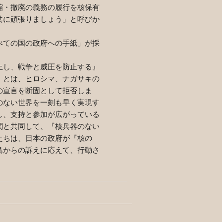
縮・撤廃の義務の履行を核保有
共に頑張りましょう」と呼びか
べての国の政府への手紙」が採
止し、戦争と威圧を防止する』
』とは、ヒロシマ、ナガサキの
の宣言を断固として拒否しま
のない世界を一刻も早く実現す
し、支持と参加が広がっている
関と共同して、『核兵器のない
たちは、日本の政府が『核の
島からの訴えに応えて、行動さ