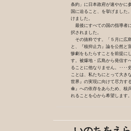
条約」に日本政府が速やかに
国に迫ること、を挙げました
けました。
最後にすべての国の指導者に
択されました。
その抜粋です。「５月に広島
と、『核抑止力』論を公然と
惨劇をもたらすことを前提に
す。被爆地・広島から発信す
ることに他なりません。‥‥
ことは、私たちにとって大き
世界』の実現に向けて尽力す
傘』への依存をあらため、核
れることを心から希望します
いのちをえ