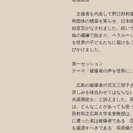
主催者を代表して野口邦和運
和団体の構築を実らせ、日本
始宣言がなされました。続い
核の威嚇で始まり、ベラルー
を世界の子どもたちに届ける
びかけました。
第一セッション
テーマ「被爆者の声を世界に
広島の被爆者の児玉三智子さ
苦しみを味合わせてはならな
兵器廃絶を」と訴えました。
は、どんなことがあっても使
田村和之広島大学名誉教授は
に遭った者は被爆者である
を援護すべきである
④
原爆