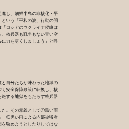
促進し、朝鮮半島の非核化・平
」という「平和の波」行動の開
は「ロシアのウクライナ侵略は
る。核兵器も戦争もない青い空
共に力を尽くしましょう」と呼
度と自分たちが味わった地獄の
づく安全保障政策に転換し、核
を絶する地獄をもたらす核兵器
。
した。その意義として
①
黒い雨
ある
③
黒い雨による内部被曝者
囲を狭めようとしたりしてはな