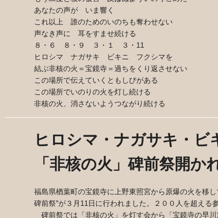
あなたの声が いま響く
これ以上 誰のためのいのちも奪わせない
声なき声に 耳をすませ続ける
８・６ ８・９ ３・１ ３・
11
ヒロシマ ナガサキ ビキニ フクシマを
結ぶ非核の火＝宝鏡寺＝過ちをくり返させない
この場所で伝えていくともしびがある
この場所でいのりの火を灯し続ける
非核の火、消さないようつながり続ける
ヒロシマ・ナガサキ・ビ
「非核の火」碑前祭開か
福島県楢葉町の宝鏡寺に上野東照宮から原爆の火を移し
碑前祭”が３月
11
日に行われました。２００人を超える
碑前祭では「非核の火」を灯す会から「宝鏡寺の早川