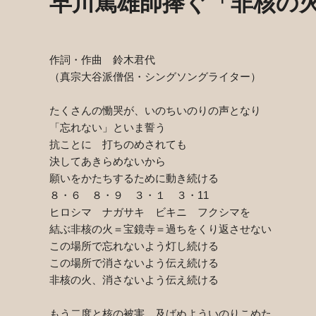
早川篤雄師捧ぐ「非核の
作詞・作曲 鈴木君代
（真宗大谷派僧侶・シングソングライター）
たくさんの慟哭が、いのちいのりの声となり
「忘れない」といま誓う
抗ことに 打ちのめされても
決してあきらめないから
願いをかたちするために動き続ける
８・６ ８・９ ３・１ ３・
11
ヒロシマ ナガサキ ビキニ フクシマを
結ぶ非核の火＝宝鏡寺＝過ちをくり返させない
この場所で忘れないよう灯し続ける
この場所で消さないよう伝え続ける
非核の火、消さないよう伝え続ける
もう二度と核の被害 及ばぬよういのりこめた