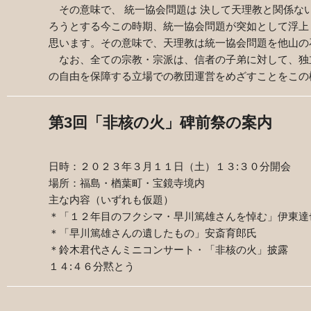
その意味で、 統一協会問題は 決して天理教と関係な
ろうとする今この時期、統一協会問題が突如として浮上
思います。その意味で、天理教は統一協会問題を他山の
なお、全ての宗教・宗派は、信者の子弟に対して、独
の自由を保障する立場での教団運営をめざすことをこの
第
3
回「非核の火」碑前祭の案内
日時：２０２３年３月１１日（土）１３
:
３０分開会
場所：福島・楢葉町・宝鏡寺境内
主な内容（いずれも仮題）
＊「１２年目のフクシマ・早川篤雄さんを悼む」伊東達
＊「早川篤雄さんの遺したもの」安斎育郎氏
＊鈴木君代さんミニコンサート・「非核の火」披露
１４
:
４６分黙とう