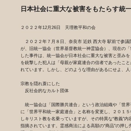
日本社会に重大な被害をもたらす統
２０２２年
12
月
26
日 天理教平和の会
２０２２年７月８日、奈良市 近鉄 西大寺 駅前で参
が、旧統一協会（世界基督教統一神霊協会）、現在の「
した事件は、統一協会が日本社会に重大な被害と歪みを
を銃撃した犯人は「母親が家庭連合の信者であったこと
れています。しかし、どのような理由があるにせよ、人
宗教を隠れ蓑にした
反社会的なカルト団体
統一協会は「国際勝共連合」という政治組織や「世界
に「世界平和統一家庭連合」と名称を変更し、２０１５
しキリスト教を名乗っていますが、その特異な“教義”
指摘されています。霊感商法による高額の“商品”の押