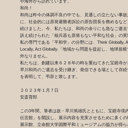
や海外から訪れています。
和尚！
和尚は昨今の体調不良の中でも、見通しの立たない事故
に、社会的には原発避難者訴訟の原告団長を務めるなど
続けました。今、私たちは、和尚の余りにも急なご逝去
訴え続けられた「核兵器も原発もない平和な社会」の実
私の専門である「平和学」の分野には、
Think Globally, A
Locally, Act Globally.
「地域から問題を提起し、地球規模
外なりません。
私たちは、創建以来６２８年の時を重ねてきた宝鏡寺が
早川和尚のご遺志を受け継ぎ、発信できる場として存続
を表明して、弔辞と致します。
２０２３年１月７日
安斎育郎
この
3
年間、筆者は故・早川篤雄氏とともに、宝鏡寺境
伝言館」を開設し、展示内容を充実させるために多くの
展示館、立命館大学国際平和ミュージアムの協力が得ら