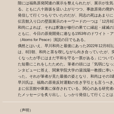
階には福島原発関連の展示を整えられたが、展示が生気
る。ともに八十路坂を這い上がりつつ、事故原発の廃炉
発信して行くつもりでいたのだが、同志の死はあまりに
伝言館入り口の壁面展示のキーワードの一つは「
12
月
8
和尚によれば、それは釈迦が修行の果てに縁起・縁滅の
ともに、今日の原発開発に連なる
1953
年のドワイト・ア
（
Atoms for Peace
）演説の日でもある。
偶然とはいえ、早川和尚と最後にあった
2022
年
12
月
8
日
は、
8
日朝、和尚と茶を喫しながら向き合っていたが、
くなったが手にはまだ平和を守る一票がある」について
た短冊にこれをしたためた。筆者の頭には「気弱になっ
ンタビューに答え、関東学院大学の湯浅陽一教授に率い
った。それが筆者が見た最後の姿となり、和尚はその
3
早川氏は、福島の原発反対運動の生き字引とも言うべき
まに伝言館や庫裏に保存されている。関心のある研究者
たメッセージを炙り出し、しっかり発信して行くことは
（声明）