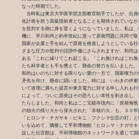
なった時期でした。
当時私は東京大学医学部文部教官助手でしたが、出身
化計画を担う高級技術者となることを期待されていなが
を批判する側に身を置くようになっていました。私は、
機に、早川和尚と約半世紀に渡って原発問題に共同で取
国家が企業と手を結んで原発を推進しようとしている社
ざまな圧力や批判や誹謗中傷にさらされますが、和尚は
ある「これに縁りてこれ起こる」「これ無ければこれ無
たち科学者とも手を携えて、懸命の努力を払いました。
和尚はいのちに対する限りない愛の一方で、国家権力の
矛先を向け、懸命に闘いました。時には、いわきの伊東
いて道理に満ちた提言や東京電力に対する申し入れも行
によって、ついに原発はその恐ろしい本性を剥き出し、
たらしました。和尚と私はここ宝鏡寺境内に「原発悔恨
の劫火の残り火から採火された「非核の火」も、３０年
「ヒロシマ・ナガサキ・ビキニ・フクシマ伝言の灯」と
いを込めて、隣接して平和博物館「ヒロシマ・ナガサキ
設した伝言館は、平和博物館のネットワークを通じて国