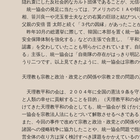
隠れ蓑にした反社会的なカルト団体であることが、元信
統一協会の発足に当たっては、アメリカのＣＩＡや韓
相、笹川良一や児玉誉士夫などの右翼の巨頭と結びつい
父親の安倍 晋 太郎と続く「３代の因縁」があったこと
昨年
10
月の総選挙に際して、韓国に本部を置く統一協
安全保障体制を強化する」などの主張で合意し、「平和
認書」を交わしていたことも明らかにされています。自
る」主張し、統一協会は「自衛隊の存在がはっきり明記
うり二つです。以上見てきたように、統一協会は宗教の
天理教も宗教と政治・政党との関係や宗教２世の問題の
天理教平和の会は、２００４年に全国の憲法９条を守
と人類の幸せに貢献することを目的」（天理教平和の会
けてきた天理教平和の会としても、統一協会が 投 げ
一協会を宗教法人法にもとづいて解散させるべきである
また、今回の事件で改めて宗教と政治・政党との関係や
諸国への侵略戦争に協力したことや、統一協会問題で指
営全体の在り方は深く検討すべき課題をかかえているの