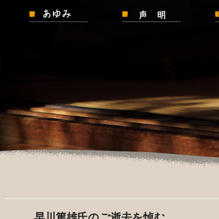
早川篤雄氏のご逝去を悼む