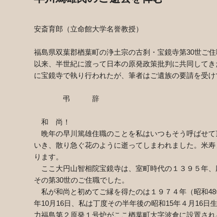
安斎育郎（立命館大学名誉教授）
福島県双葉郡楢葉町の浄土宗の古刹・宝鏡寺第
30
世ご住
以来、半世紀に渡って日本の原発政策批判に共同してき
に宝鏡寺で執り行われたが、筆者はご遺族の要請を受け
弔 辞
和 尚！
晩年の早川篤雄住職のことを私はいつもそう呼ばせて
いき、散り急ぐ花のように逝ってしまわれました。米寿
ります。
ここ大円山智相院宝鏡寺は、室町時代の１３９５年、
その第
30
世のご住職でした。
私が和尚と初めてご縁を得たのは１９７４年（昭和
48
年
10
月
16
日、私は丁度その半年後の昭和
15
年４月
16
日
力福島第２原発１号炉がここ楢葉町大字波倉に設置され