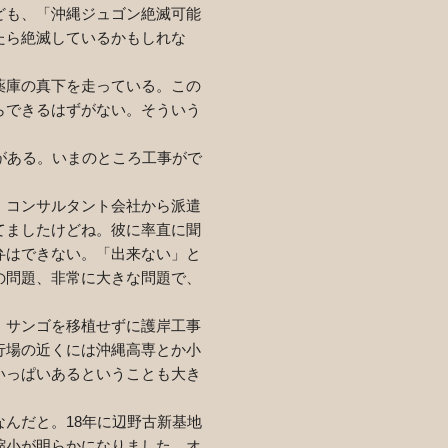
ども、「沖縄ジュゴン絶滅可能
たら絶滅しているかもしれな
薬庫の真下を走っている。この
らできるはずがない。そういう
がある。いまのところ工事がで
、コンサルタント会社から派遣
てましたけどね。彼に率直に聞
弁はできない。「出来ない」と
の問題、非常に大きな問題で、
。サンゴを移植せずに護岸工事
行場の近くには沖縄高専とか小
いっぱいあるということも大き
なんだと。
18
年に辺野古新基地
縮小が明らかになりました。オ