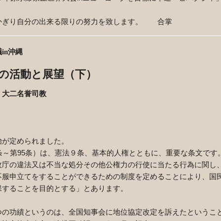
かぎり自分の出来る限りの努力を致します。 合掌
議
in
沖縄
の活動と展望（下）
大二名誉司教
。
が定められました。
条～第
95
条）は、憲法９条、基本的人権とともに、重要な条文です
政庁の違法又は不当な処分その他公権力の行使に当たる行為に関し
不服申立てをすることができるための制度を定めることにより、国
保することを目的とする」とあります。
の功績というのは、全国知事会に地位協定改定を訴えたというこ