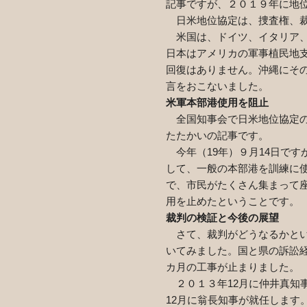
記事ですが、２０１９年に地
日米地位協定は、捜査権、裁
米国は、ドイツ、イタリア、
日本はアメリカの軍事植民地
回復はありません。沖縄にそ
言をおこないました。
米軍本部港使用を阻止
全国知事会で日米地位協定の
たたかいの記事です。
今年（
19
年）９月
14
日です
して、一般の本部港を訓練に
で、市民がたくさん集まって
用を止めたということです。
裁判の検証と今後の展望
さて、裁判がどうなるかとい
いてみました。国と県の訴訟
カ月の工事が止まりました。
２０１３年
12
月に仲井真知
12
月に翁長知事が就任します