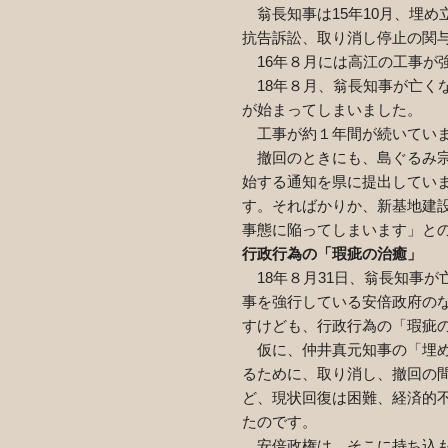
翁長知事は
15
年
10
月、埋め
抗告訴訟、取り消し停止の関
16
年８月には高江の工事が
18
年８月、翁長知事が亡く
が始まってしまいました。
工事が約１年間が続いていま
撤回のときにも、島ぐるみ宗
始する通知を県に提出してい
す。そればかりか、新基地建
事態に陥ってしまいます」と
行政行為の「瑕疵の治癒」
18
年８月
31
日、翁長知事が
事を強行している安倍政府の
すけども、行政行為の「瑕疵
仮に、仲井真元知事の「埋め
るために、取り消し、撤回の
ど、現状回復は困難、経済的
たのです。
安倍政権は、そこに持ち込も