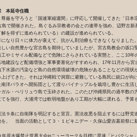
 本延寺住職
と尊厳を守ろうと「国連軍縮週間」に呼応して開催してきた「日本
古島で開催された。島ぐるみ宗教者の会との連帯を強め、辺野古新
了解を得ずに進められている）の建設が進められている。
になり日々に体力が衰えて、抗がん剤治療もできなくなりました
美しい自然豊かな宮古島を期待していましたが、宮古島教会の坂口
着工やミサイル配備などで危険にさらされている実態と、ここ
10
年
基地建設など配備増強と軍事要塞化がすすめられ、
17
年
11
月から宮
地下水源の汚染など島の自然環境破壊の危険があることなどの現状
み上げてきた。それは沖縄戦で洞窟に避難している島民に銃口が向
た南洋パラオへ開拓団として渡りパイナップルを栽培し豊かに生活
ンガル・ぺリリュウ島で玉砕された。このたび沖縄県民の過半数の
立てを強行、大浦湾では軟弱地盤があり工期が大幅に遅れる、予算
法９条に自衛隊を明記すると宣言。憲法改悪を阻止するには野党
動を。 当面の活動として３・１ビキニデー・久保山愛吉墓前祭に
０年原水爆禁止世界大会
in
ニューヨークを目標に早速「ヒバクシャ