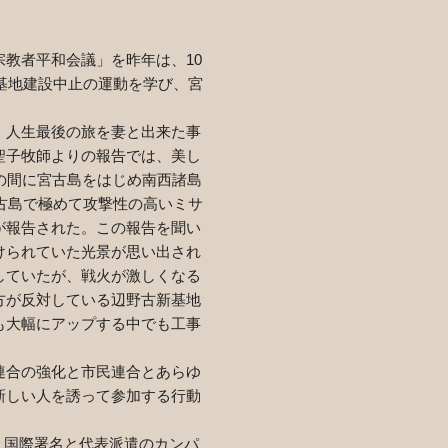
宗教者平和会議」を昨年は、
10
基地建設中止の運動を学び、宮
。人生最後の旅を妻と出来た事
聖子牧師よりの報告では、美し
の間に宮古島をはじめ南西諸島
古島で極めて攻撃性の高いミサ
が報告された。この報告を聞い
けられていた光景が思い出され
していたが、戦火が激しくなる
方が反対している辺野古新基地
も大幅にアップする中でも工事
連合の強化と市民連合とあらゆ
新しい人を誘って参加する行動
」国際署名と代表派遣のカンパ