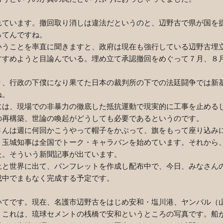
ています。撤回取り消しは違法だというのと、辺野古で県が国を
ってんですね。
うことを率直に聞きますと、政府は現在も強行している辺野古埋
すすめようと目論んでいる。埋め立て承認撤回をめぐって７月、８
、行政の下僕になり果てた日本の裁判所の下での法廷闘争では新
ね。
は、現場での非暴力の徹底した抵抗運動で現実的に工事を止める
の再構築、世論の喚起がどうしても必要であるというのです。
んは週に何回かこうやって帽子をかぶって、旗をもって座り込み
玉城知事は全国でトーク・キャラバンを始めています。それから
た。そういう新聞記事が出ています。
と世界に出て、パンフレットを作成し配布中で、今日、みなさん
成中でまもなく完成する予定です。
てです。現在、名護市辺野古をはじめ安和・塩川港、ヤンバル（
。これは、琉球セメントの桟橋で安和というところの写真です。船