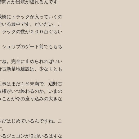
時間とか出航が遅れるんです
桟橋にトラックが入っていくの
でいる最中です。だいたい、こ
トラックの数が２００台ぐらい
・シュワブのゲート前でももち
すね。完全に止められればいい
野古新基地建設は、少なくとも
工事はまだ１％未満で、辺野古
政権がいつ終わるのか。いまの
うことが今の座り込みの大きな
叫びはじめているんですね。こ
す。
いるジュゴンが２頭いるはずな