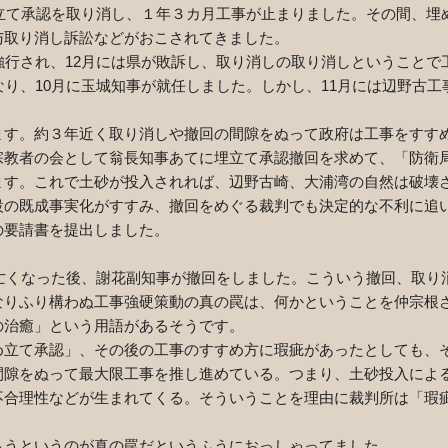
立て承認を取り消し、１年３カ月工事が止まりました。その間、埋
与取り消し訴訟などがおこされてきました。
強行され、
12
月には県が敗訴し、取り消しの取り消しということで
なり、
10
月に玉城知事が就任しました。しかし、
11
月には辺野古工
す。約３年近く取り消しや撤回の間隙をぬって政府は工事をすす
教者の会として翁長知事あてに埋立て承認撤回を求めて、「防衛
ます。これで土砂が投入されれば、辺野古崎、大浦湾の自然は破壊
設の既成事実化がすすみ、撤回をめぐる裁判でも決定的な不利に追
の要請書を提出しました。
亡くなった後、謝花副知事が撤回をしました。こういう撤回、取り
なりふり構わぬ工事強硬策動の真の罠は、何かということを仲宗根
の治癒」という用語があるそうです。
立て承認」、その後の工事のすすめ方に瑕疵があったとしても、
間隙をぬって最大限工事を推し進めている。つまり、土砂投入によ
不合理性などが生まれてくる。そういうことを理由に裁判所は「瑕
うというのが真の罠だというふうにおっしゃってました。