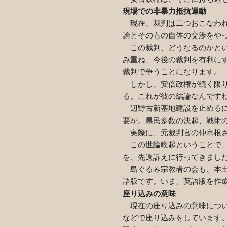
現場での非暴力抵抗運動
現在、裁判は二つおこなわれ
論とそのもの自体の交渉をや
この裁判、どうなるのかとい
み重ね、今後の裁判を有利に
裁判で争うことになります。
しかし、安倍政権が続く限り
る。これが彼の結論なんです
辺野古新基地建設を止めるに
要か。県民多数の決起、戦術
実際に、元裁判官の仲宗根さ
この世論喚起ということで、
を、先週訴えに行ってきまし
島ぐるみ宗教者の会も、本土
語版です。いま、英語版を作
座り込みの意味
現在の座り込みの意味につい
などで座り込みをしています