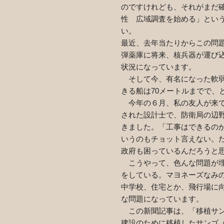
のですけれども、それがまだ
性 広域調査を始める」とい
い。
最近、去年当たりからこの問
弾薬庫に将来、核兵器が運び
状況になっています。
そして今、有名になった軟弱
きる船は
70
メートルまでで、
今年の６月、私の友人が来て
された設計士で、防衛局の辺
きました。「工事はできるの
いうのもチョット言えない。
政府も困っているんだろうと
こうやって、色んな問題が埋
をしている。マヨネーズなみ
中学校、住宅とか、飛行場に
な問題になっています。
この新聞記事は、「移植サン
建設のために移植したサンゴ