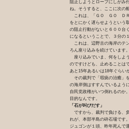
阻止しようとロープにしがみ
ね。そうすると、ここに次の
これは、「ＧＯ ＧＯ ＤＲ
をとにかく遅らせようという
の阻止行動がないと６００台
になるということで、３分の
これは、辺野古の海岸のテン
ろん座り込みを続けています
座り込みでいま、何をしよう
のですけども、止めることは
あと
15
年あるいは
18
年ぐらい
その裁判で「瑕疵の治癒」を
の海岸側はすすんでいるよう
自民党政権がいつ倒れるのか
目的なんです。
「石が叫びだす」
ですから、裁判で負ける、負
れが、本部半島の砕石場です
ジュゴンが１頭、昨年死んで