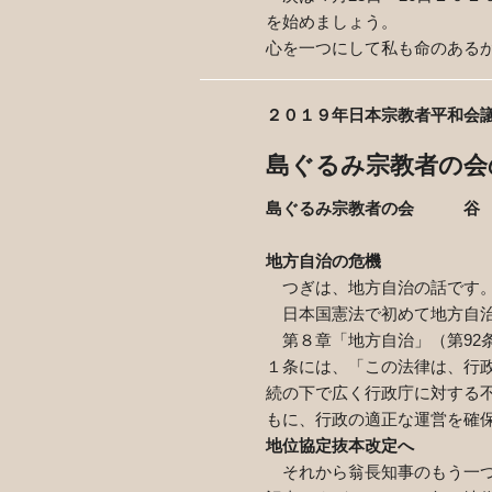
を始めましょう。
心を一つにして私も命のある
２０１９年日本宗教者平和会
島ぐるみ宗教者の会
島ぐるみ宗教者の会 谷 
地方自治の危機
つぎは、地方自治の話です
日本国憲法で初めて地方自治
第８章「地方自治」（第
92
１条には、「この法律は、行
続の下で広く行政庁に対する
もに、行政の適正な運営を確
地位協定抜本改定へ
それから翁長知事のもう一つ