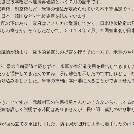
位協定抜本改定へ連携再確認という７月の記事です。
判権、制空権など、米軍の優位が定められている不平等協定です
日本、韓国などで地位協定を結んでいます。
支配の下にあり、政府はアメリカに従属しており、日米地位協定の
のしわ寄せが。そうしたなかで、２０１８年７月、全国知事会が日
議論が始まり、抜本的見直しの提言を行うその一方で、米軍のや
が、県の自粛要請に応じずに、米軍が本部港使用を通告してきまし
使うと通告してきたんですね。県は難色を示したのですけれども、
座り込みをしました。米軍の車列は本部港に入ることができません
うことですが、元裁判官の仲宗根勇さんという方がいらっしゃる
経緯を詳しく説明する時間はありませんが、長い間、裁判のやり取
事が埋め立てを承認しました。防衛局が辺野古工事に着手したのは
。