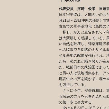
代表委員 河崎 俊栄
日蓮宗
日本宗平協は、人間のいのち
月
21
日～
23
日沖縄の那覇と宮
古島での軍事基地化（島民の
私も、がんと宣告されて２年
は大変嬉しく感謝している。
い自然を破壊し、弾薬庫建設
への陸海空自衛隊のミサイル
イル基地の配備が強行され、
た時、私の血が騒ぎ怒りが込
た。戦前日本の統治国であっ
と男の人は現地招集され、ア
建設中止の声を聞かずに埋め
を強行している。
さらに今年、安倍首相は、憲
る階層の方々をも巻き込む活
の第一歩に努力する。
次は４月
23
日～
26
日２０２