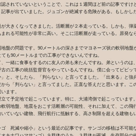
確認されていないということで、これは１週間ほど前の記事ですけ
う記事が出ていました。ジュゴンが絶滅する危険がある。もしかし
題が大きくなってきました。活断層が２本走っている。しかも、弾
込まれる可能性が非常に高い。そこに活断層が走っている。原発な
地盤の問題です。
90
メートルの深さまでマヨネーズ状の軟弱地盤
とても
90
メートルまでの工事ができないんですね。
、一緒に食事をするのに友人の弟も来たんですね。弟というのは
野古の工事の統括監督官をやっているんですね。僕に会ってビビッ
か」と。そしたら、「判らない」と言ってました。「出来る」と強
だから「判らない」と言ってました。正直な答えだと思います。こ
思います。
立て予定地で起こっています。特に、大浦湾側で起こっています
の軟弱地盤、地震をおこす活断層の可能性、それに加えて、この飛
向いていない建物、飛行航行に抵触する、高さ制限を超える建物も
ゴ 死滅や縮小」という最近の記事です。サンゴの移植は不可能
（オキナワハマサンゴ）９群体のうち、３群体が死滅、生存部分の