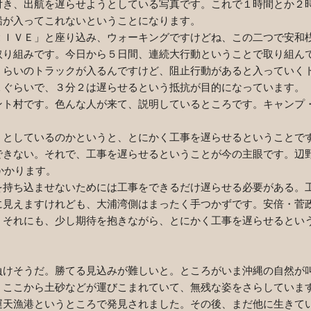
付き、出航を遅らせようとしている写真です。これで１時間とか２
船が入ってこれないということになります。
ＩＶＥ」と座り込み、ウォーキングですけどね、この二つで安和
取り組みです。今日から５日間、連続大行動ということで取り組ん
くらいのトラックが入るんですけど、阻止行動があると入っていく
１ぐらいで、３分２は遅らせるという抵抗が目的になっています。
ト村です。色んな人が来て、説明しているところです。キャンプ
。
としているのかというと、とにかく工事を遅らせるということで
できない。それで、工事を遅らせるということが今の主眼です。辺
かかります。
持ち込ませないためには工事をできるだけ遅らせる必要がある。
に見えますけれども、大浦湾側はまったく手つかずです。安倍・菅
。それにも、少し期待を抱きながら、とにかく工事を遅らせるとい
けそうだ。勝てる見込みが難しいと。ところがいま沖縄の自然が
。ここから土砂などが運びこまれていて、無残な姿をさらしていま
運天漁港というところで発見されました。その後、まだ他に生きて