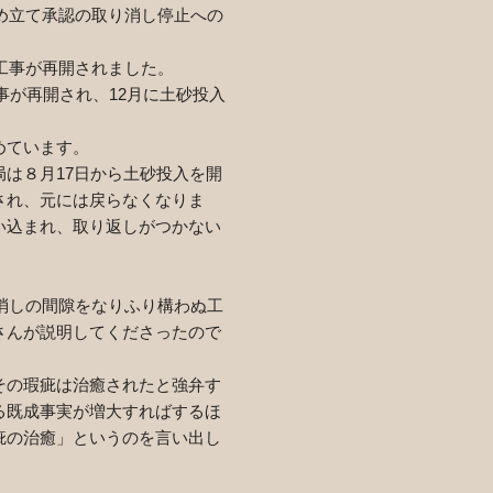
め立て承認の取り消し停止への
工事が再開されました。
事が再開され、
12
月に土砂投入
めています。
局は８月
17
日から土砂投入を開
され、元には戻らなくなりま
い込まれ、取り返しがつかない
消しの間隙をなりふり構わぬ工
さんが説明してくださったので
その瑕疵は治癒されたと強弁す
る既成事実が増大すればするほ
疵の治癒」というのを言い出し