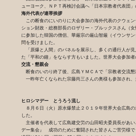
ューヨーク、ＮＰＴ再検討会議へ「日本宗教者代表団」
海外代表が連帯挨拶
この断食のにいのりに大会参加の海外代表のクウェン
ション財政・総務部長のロザリー・ブルックスさん（女
に参加した韓国の僧侶、華厳宗の厳山智厳（イウンサン
問を受けました。
「原爆と人間」のパネルを展示し、多くの通行人が見
た「平和の鐘」をならす方もいました。世界大会参加者
交流・懇親会
断食のいのり終了後、広島ＹＭＣＡで「宗教者交流懇
一昨年亡くなられた宗藤尚三さんの奥様も参加され、
ヒロシマデー とうろう流し
８月６日（火）原水爆禁止２０１９年世界大会広島の
した。
主催者を代表して広島建交労の山田昭夫委員長があい
デー集会』 成功のために奮闘された皆さんご苦労様で