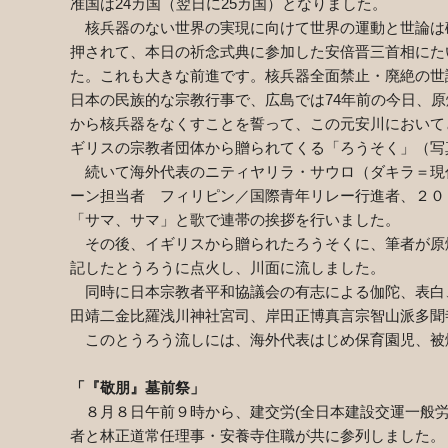
准国は
24
カ国（翌日に
25
カ国）となりました。
核兵器のない世界の実現に向けて世界の運動と世論は
押されて、本日の祈念式典に参加した安倍晋三首相にた
た。これも大きな前進です。核兵器全面禁止・廃絶の世
日本の民族的な宗教行事で、広島では
74
年前の今日、原
から核兵器をなくすことを誓って、この元安川において
ギリスの宗教者団体から贈られてくる「ろうそく」（写
続いて海外代表のニティヤリラ・サウロ（ダキラ＝現
ーン担当者 フィリピン／国際青年リレー行進者、２０
「サマ、サマ」と歌で連帯の挨拶を行いました。
その後、イギリスから贈られたろうそくに、筆者が原
記したとうろうに点火し、川面に流しました。
同時に日本宗教者平和協議会の有志による伽陀、表白
田靖二金比羅浅川神社宮司、岸田正博真言宗智山派多聞
このとうろう流しには、海外代表はじめ保育園児、被
「『敬朋』墓前祭」
８月８日午前９時から、建交労
(
全日本建設交運一般
者と林正道常任理事・安養寺住職が共に参列しました。