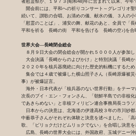
者慰霊祭が、１９７３
(
昭和
48)
年に営まれて以来、今年
開会前には、平和への祈りコンサート～グレゴリオ聖
続いて、讃歌の合唱、お清めの儀、献水の儀、３人の小
「慰霊のことば」、浦安の舞、献花のあと、全員で「長
平和を祈る 長崎の街 平和を告げる 長崎の空♪
)
を合
世界大会—長崎閉会総会
８月９日大会の閉会総会が開かれ５０００人が参加し
大会決議「長崎からのよびかけ」と特別決議「長崎か
２０２０年を核兵器廃絶に向けた歴史的転機にするため
集会では４歳で被爆した横山照子さん（長崎原爆被災
事）が被爆証言。
海外・日本代表が「核兵器のない世界行動」をテーマ
次長のブイ・エン・フォンさん、「朝鮮半島での非核化
であきらめない」と非核フィリピン連合事務局長コラソ
日本からの決意は、北海道の伊達高校３年の市川紗都
中薮恭子さんがそれぞれ体験と決意を述べました。「高
歌、「ビリョクだけどムリョクでない」を合唱し決意を
広島、長崎の世界大会には、外国政府、玉城デニー沖