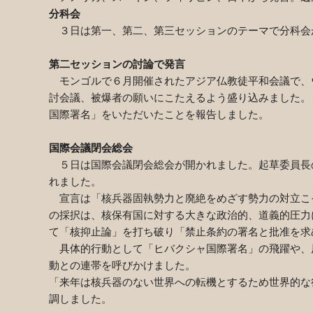
分科会
３日は第一、第二、第三セッションのテーマで分科会
第二セッションの討論で発言
モンゴルで６月開催されたアジア仏教徒平和会議で、
討会議、被爆者の願いにこたえるよう盛り込みました。
国際署名」をいただいたことを報告しました。
国際会議閉会総会
５日は国際会議閉会総会が開かれました。起草委員長
れました。
宣言は「核兵器固執勢力と廃絶をめざす勢力の対立こ
の採択は、核保有国に対する大きな政治的、道義的圧力
て「核抑止論」を打ち破り「禁止条約の署名と批准を求
具体的行動として「ヒバクシャ国際署名」の飛躍や、
動との連帯を呼びかけました。
「来年は核兵器のない世界への転機とするため世界的な
調しました。