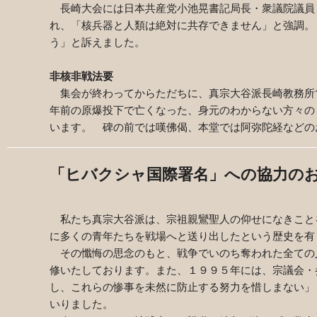
長崎大会には日本共産党小池晃書記局長・衆議院議員
れ、「核兵器と人類は絶対に共存できません」と強調。
う」と訴えました。
非核非戦法要
集会が終わってからただちに、真宗大谷派長崎教務所
年前の原爆投下で亡くなった、身元のわからない方々の
います。 碑の前では嘆佛偈、本堂では阿弥陀経などの
「ヒバクシャ国際署名」への協力の
私たち真宗大谷派は、宗祖親鸞聖人の仰せになきこと
に多くの青年たちを戦場へと送り出したという歴史を有
その懺悔の思念のもと、戦争でいのち奪われた全ての
修いたしております。また、１９９５年には、宗議会・
し、これらの惨事を未然に防止する努力を惜しまない」
いりました。