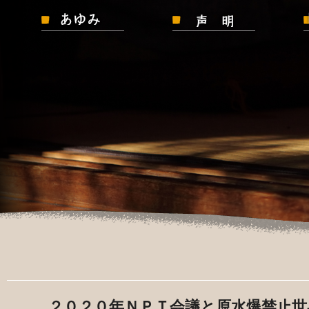
２０２０年ＮＰＴ会議と
原水爆禁止世