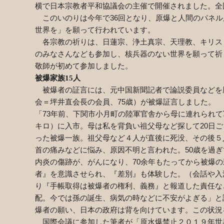
横で日本宗教者平和協議会の主催で開催されました。全
このいのりは今年で
36
回となり、原爆と人間のパネル
世界を」を願って行われています。
各宗教の祈りは、日蓮宗、浄土真宗、天理教、キリス
のみなさんなども参加し、核兵器のない世界を願って祈
敬師が初めて参加しました。
被爆家族
15
人
被爆者の証言には、元中国新聞記者で論説委員などを
会＝坪井直会長の会員、
75
歳）が被爆証言しました。
「
73
年前、下関市小月町の陸軍官舎から母に連れられて
キロ）に入市。母は私を背負い祖父母など探して
20
日ご
った被爆一族。祖父母など４人が直後に死没、その後５
首の痛みなどに悩み、原因不明と言われた。
50
歳を過ぎ
内炎の傷跡が、がんになり、
70
余年もたってから被爆の
者』を意識させられ、『差別』も体験した。（会話や入
り『手帳取得は被爆者の権利、義務』と報道した責任な
配。今では孫の誕生、病気の時などに不安がよぎる」と
爆者の願い、日本の政府は背を向けています。この状況
国際会議に参加した筆者が「原水爆禁止２０１９年世