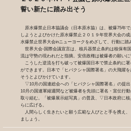
誓い新たに踏み出そう
原水爆禁止日本協議会（日本原水協）は、被爆
75
年で
しようとよびかけた原水爆禁止２０１９年世界大会の成
水爆禁止世界大会
in
ニューヨークをめざして、行動に踏
世界大会‐国際会議宣言は、核兵器禁止条約は核保有国
流は守勢の現われだと指摘。安倍政権は被爆者の願いに
こうした逆流を打ち破って被爆国日本で禁止条約に署
ができます。日本で「ヒバクシャ国際署名」の大飛躍を
そうとよびかけています。
▽
10
月の国連総会への「ヒバクシャ国際署名」の提出
10
月の国連軍縮週間など被爆者を先頭に署名・宣伝行動
取り組む。「被爆展示組写真」の普及、▽日本政府に核
らに広げる。
人間らしく生きたいと願う広範な人びとと手を携え、
ましょう。