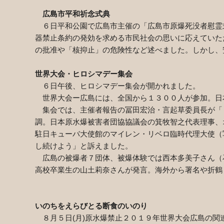
広島市平和祈念式典
６日平和公園で広島市主催の「広島市原爆死没者慰霊
器禁止条約の発効を求める市民社会の思いに応えていた
の批准や「核抑止」の危険性など述べました。しかし、
世界大会・ヒロシマデー集会
６日午後、ヒロシマデー集会が開かれました。
世界大会ー広島には、全国から１３００人が参加。日
集会では、主催者報告の冨田宏治・言起草委員長が「
調。日本原水爆被害者団協協議会の箕牧智之代表理事、
駐日キューバ大使館のマイレン・リベロ臨時代理大使（
し続けよう」と訴えました。
広島の被爆者７団体、被爆体験では西本多美子さん（
高校卒業生の山土莉奈さんが発言。海外から署名や折鶴
いのちをえらびとる断食のいのり
８月５日
(
月
)
原水爆禁止２０１９年世界大会広島の関