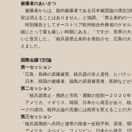
被爆者のあいさつ
被爆者からは、胎内被爆者である日本被団協の濱住治
安は消えることはありません」と強調。「禁止条約の一
特別報告としてオーストリア欧州統合外務省のゲオル
縮にとって最も厳しい時期にある」「ですが、世界の大
いと宣言した」「核兵器禁止条約を発効させ、広島の火
えました。
国際会議で討論
第一セッション
「広島・長崎の原爆被害、核兵器の非人道性、ヒバクシ
日本、韓国の被爆者、福島の原発被害者、医師などが
第二セッション
「核兵器禁止・廃絶と市民・運動の役割ー２０２０年
アメリカ、イギリス、韓国、日本から発言があり、核
ークの成功。核抑止論の克服には政府を変えることの大
第三セッション
「核兵器廃絶へ共同と連帯の推進ー反戦平和、原発、環
アメリカ、スペイン、フィリピン、日本から発言。辺