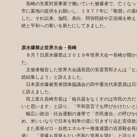
長崎の失業対策事業で働いていた被爆者で、亡くなっ
市に墓地の提供をお願いし、１９７７年に『敬朋』の墓
した。それ以来、伽陀、表白、阿弥陀経や正信偈を称え
絶と平和への誓いを新たにしてきました。
原水爆禁止世界大会・長崎
８月７日原水爆禁止２０１９年世界大会ー長崎が開か
た。
主催者報告した世界大会議長団の安斎育郎さんは「ヒ
総結集しよう」と訴えました。
日本原水爆被害者団体協議会の田中重光代表委員は日
と訴えました。
田上富久長崎市長は「核兵器をなくすのは市民の力だ
いと思います」と語り、「平和宣言でも呼びかけたいと
幅広い政治・社会運動の連帯で「市民連合」の呼びか
め、米いいなりで日本を戦争の道に引きずり込む安倍政
また原発ゼロ・自然エネルギー推進連盟の吉原毅会長
発し、「原爆も原発もない平和な世界を望む」と語りま