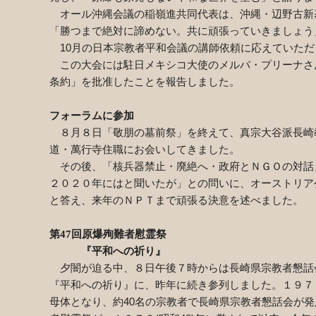
オール沖縄会議の稲嶺進共同代表は、沖縄・辺野古新
「勝つまで絶対に諦めない。共に頑張っていきましょう
10
月の日本宗教者平和会議の講師依頼に応えていただ
この大会には駐日メキシコ大使のメルバ・プリーナさ
条約」を批准したことを報告しました。
フォーラムに参加
８月８日「敬朋の墓前祭」を終えて、真宗大谷派長崎
道・萬行寺住職にお会いしてきました。
その後、「核兵器禁止・廃絶へ・政府とＮＧＯの対話
２０２０年にはと聞いたが」との問いに、オーストリア
と答え、来年のＮＰＴまで頑張る決意を述べました。
第
47
回原爆殉難者慰霊祭
『平和への祈り』
夕闇が迫る中、８日午後７時からは長崎県宗教者懇話
『平和への祈り』に、昨年に続き参列しました。１９７
母体となり、約
40
名の宗教者で長崎県宗教者懇話会が発