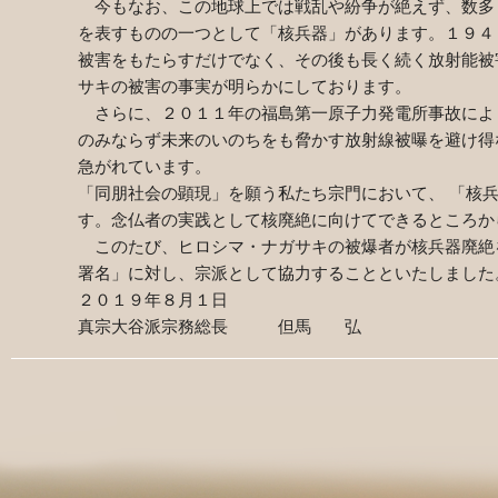
今もなお、この地球上では戦乱や紛争が絶えず、数多
を表すものの一つとして「核兵器」があります。１９４
被害をもたらすだけでなく、その後も長く続く放射能被
サキの被害の事実が明らかにしております。
さらに、２０１１年の福島第一原子力発電所事故によ
のみならず未来のいのちをも脅かす放射線被曝を避け得
急がれています。
「同朋社会の顕現」を願う私たち宗門において、 「核
す。念仏者の実践として核廃絶に向けてできるところか
このたび、ヒロシマ・ナガサキの被爆者が核兵器廃絶
署名」に対し、宗派として協力することといたしました
２０１９年８月１日
真宗大谷派宗務総長 但馬 弘