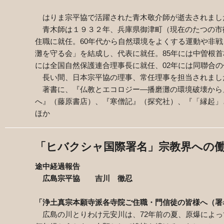
はりま宗平協で活躍された青木敬介師が逝去されまし
青木師は１９３２年、兵庫県御津町（現在のたつの市
住職に就任。
60
年代から自然環境をよくする運動や非戦
灘を守る会」を結成し、代表に就任。
85
年には中曽根首
には全国自然保護連合理事長に就任、
02
年には同聯合の
長い間、日本宗平協の理事、常任理事を担当されまし
著書に、『仏教とエコロジー―播磨灘の環境破壊から
へ』（藤原書店）、『寒僧記』（探究社）、『「縁起」
ほか
「ヒバクシャ国際署名」宗教界への
途中経過報告
広島宗平協 吉川 徹忍
「浄土真宗本願寺派各寺院ご住職・門信徒の皆様へ（署
広島の川とりわけ元安川は、
72
年前の夏、原爆によっ