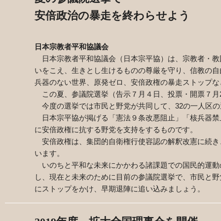
安倍政治の暴走を終わらせよう
日本宗教者平和協議会
日本宗教者平和協議会（日本宗平協）は、宗教者・教
いをこえ、生きとし生けるものの尊厳を守り、信教の自
兵器のない世界、原発ゼロ、安倍政権の暴走ストップな
この夏、参議院選挙（告示７月４日、投票・開票７月
今度の選挙では市民と野党が共同して、
32
の一人区の
日本宗平協が掲げる「憲法９条改悪阻止」「核兵器禁
に安倍政権に抗する野党を支持をするものです。
安倍政権は、集団的自衛権行使容認の解釈改憲に続き
います。
いのちと平和な未来にかかわる諸課題での国民的運動
し、現在と未来のために目前の参議院選挙で、市民と野
にストップをかけ、早期退陣に追い込みましょう。