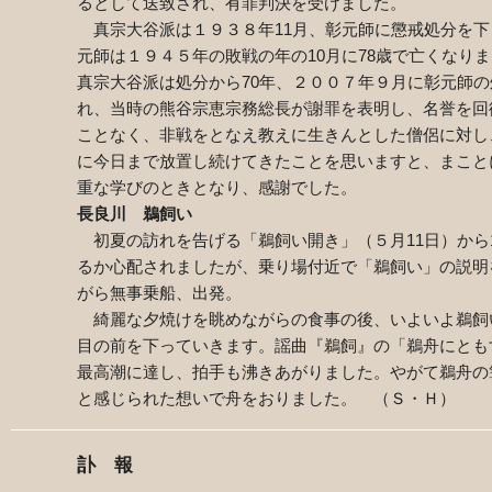
るとして送致され、有罪判決を受けました。
真宗大谷派は１９３８年
11
月、彰元師に懲戒処分を下
元師は１９４５年の敗戦の年の
10
月に
78
歳で亡くなりま
真宗大谷派は処分から
70
年、２００７年９月に彰元師の
れ、当時の熊谷宗恵宗務総長が謝罪を表明し、名誉を回
ことなく、非戦をとなえ教えに生きんとした僧侶に対し
に今日まで放置し続けてきたことを思いますと、まこと
重な学びのときとなり、感謝でした。
長良川 鵜飼い
初夏の訪れを告げる「鵜飼い開き」（５月
11
日）から
るか心配されましたが、乗り場付近で「鵜飼い」の説明
がら無事乗船、出発。
綺麗な夕焼けを眺めながらの食事の後、いよいよ鵜飼
目の前を下っていきます。謡曲『鵜飼』の「鵜舟にとも
最高潮に達し、拍手も沸きあがりました。やがて鵜舟の
と感じられた想いで舟をおりました。 （Ｓ・Ｈ）
訃 報