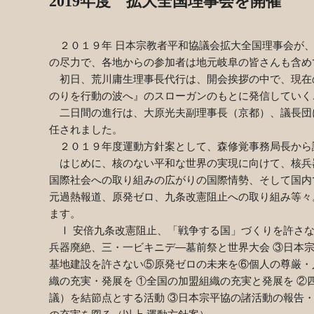
2019年度
拡大全国理事会を開催
２０１９年 日本宗教者平和協議会拡大全国理事会が
の尽力で、各地からの参加者は地元岐阜の皆さんも含め
初日、荒川庸生理事長代行は、開会挨拶の中で、現在
のりを行動の波へ』のスローガンのもとに発信していく
二日間の進行は、大原光夫副理事長（京都）、議長団に
任されました。
２０１９年度運動方針案として、森修覚事務局長から
はじめに、核のない平和な世界の実現に向けて、核兵
国際社会への取り組みの広がりの国際情勢、そして国内
元過熱報道、原発ゼロ、九条改憲阻止への取り組み等々
ます。
Ⅰ 安倍九条改憲阻止、「戦争する国」づくりを許さな
兵器廃絶、三・一ビキニデ―墓前祭と世界大会 ③日本
基地建設を許さない⑤原発ゼロの未来を⑥個人の尊厳・
織の充実・発展を ①全国の加盟組織の充実と発展を 
議）を結節点とする活動 ③日本宗平協の諸活動の報告