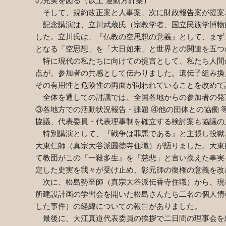
の充実を図る（以上 運動方針案）
そして、規約改正案と人事案、次に財政報告案が提案
記念講演は、立川武蔵氏（宗教学者、国立民族学博物
した。立川氏は、『仏教の空思想の意義』として、まず
となる「空思想」を「大日如来」と世界との関連を五つ
特に現代の私たちに向けての提言として、私たち人間
点が、参加者の共感として伝わりました。遺伝子組み換
その有用性と危険性の両面が問われていることを改めて
全体を通しての討議では、全国各地からの参加者の発言
③各地方での活動状況報告・課題 ④他の団体との協働
協議、代表委員・代表理事制を確立する検討案も協議の
特別講演として、『戦争は罪悪である』と主張し投獄
大東仁師（真宗大谷派圓徳寺住職）が語りました。大東
て教団がこの『一殺多生』を「慈悲」と言い換えた事実
定した史実を我々が受け止め、彰元師の復権の意義を改
次に、松島勢至師（真宗大谷派伝香寺住職）から、現
所建設計画の学習会を開いた松島さんたち二名の個人情
した事件）の経緯についての報告がありました。
最後に、大江真道代表委員の挨拶で二日間の理事会を