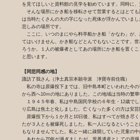
を見てほしいと資料館の見学を勧めています。同時に、
そんな場所にかき船を移転させて営業するとはとても
は当時たくさんの大の字になった死体が浮かんでいまし
悲しみの場所です。
ここに、いつのまにやら料亭船かき船「かなわ」が、
てはいけません。かき船などとんでもないことです。世
ろうか。１人の被爆者としてあの場所にかき船を置くこ
と思います。
【同悲同感の地】
諏訪了我さん（浄土真宗本願寺派 浄寶寺前住職）
私の寺は原爆投下までは、旧中島本町といわれた今の
から西へ
10
ｍの地にありました。この地域は当時の繁華
１９４５年春、私は中島国民学校の６年生・
12
歳でし
り広島は焦土と化しました。亡くなった多くの方は安芸
原爆投下から１か月と
10
日後、私はすべてが焼き尽く
たが３人とも被爆死しました。私一人になるということ
もなりませんでした。私と一緒に疎開していた児童の中
あれから
70
年が過ぎましたが、世界遺産としての原爆