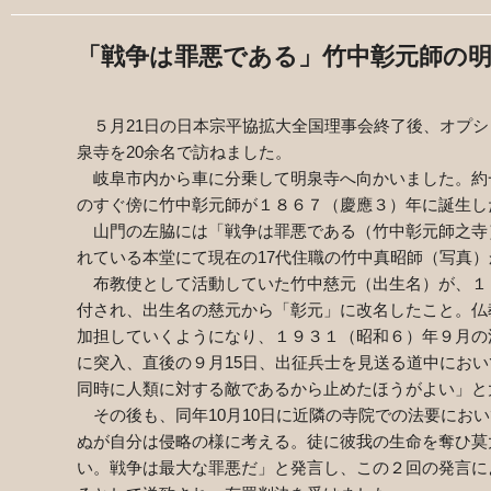
「戦争は罪悪である」
竹中彰元師の
５月
21
日の日本宗平協拡大全国理事会終了後、オプシ
泉寺を
20
余名で訪ねました。
岐阜市内から車に分乗して明泉寺へ向かいました。約
のすぐ傍に竹中彰元師が１８６７（慶應３）年に誕生し
山門の左脇には「戦争は罪悪である（竹中彰元師之寺
れている本堂にて現在の
17
代住職の竹中真昭師（写真）
布教使として活動していた竹中慈元（出生名）が、１
付され、出生名の慈元から「彰元」に改名したこと。仏
加担していくようになり、１９３１（昭和６）年９月の
に突入、直後の９月
15
日、出征兵士を見送る道中におい
同時に人類に対する敵であるから止めたほうがよい」と
その後も、同年
10
月
10
日に近隣の寺院での法要におい
ぬが自分は侵略の様に考える。徒に彼我の生命を奪ひ莫
い。戦争は最大な罪悪だ」と発言し、この２回の発言に