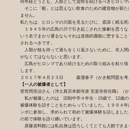
何年経とうとも、人類として追悼を続けるべきヒロシマ
そこに「船」とは思えない飲食のための建造物が新た
ません。
私たちは、ヒロシマの川面を見るたびに、底深く眠る死
１９４５年の広島の川で引き起こされた惨劇を思うな
いう名でまかり通るならそれは道徳的腐敗に堕すること
されるべきです。
人類が核を持って過ちをくり返さないために、非人間
がなくてはならないと思います。
広島がヒロシマであり続けるための取り組みを粘り強
します。
２０１７年４月２３日 森瀧春子（かき船問題を考
【一人の被爆者として】
登世岡浩治さん（浄土真宗本願寺派 安楽寺前住職）（
私が被爆したのは 旧制中学４年生・
15
歳で、
12
歳の
被爆体験を話すことをためらっていました。１９９４年
ンポに参加し、求められて初めて被爆体験を話しました
の前で体験を語り継いでいます。
原爆資料館には私自身は恐ろしくてとても入館できま