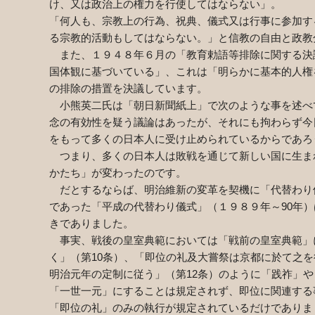
け、又は政治上の権力を行使してはならない」。
「何人も、宗教上の行為、祝典、儀式又は行事に参加す
る宗教的活動もしてはならない。」と信教の自由と政教
また、１９４８年６月の「教育勅語等排除に関する決
国体観に基づいている」、これは「明らかに基本的人権
の排除の措置を決議しています。
小熊英二氏は「朝日新聞紙上」で次のような事を述べ
念の有効性を疑う議論はあったが、それにも拘わらず今
をもって多くの日本人に受け止められているからであろ
つまり、多くの日本人は敗戦を通じて新しい国に生ま
かたち」が変わったのです。
だとするならば、明治維新の変革を契機に「代替わり
であった「平成の代替わり儀式」（１９８９年～
90
年）
きでありました。
事実、戦後の皇室典範においては「戦前の皇室典範」
く」（第
10
条）、「即位の礼及大嘗祭は京都に於て之を
明治元年の定制に従う」（第
12
条）のように「践祚」や
「一世一元」にすることは規定されず、即位に関連する
「即位の礼」のみの執行が規定されているだけでありま