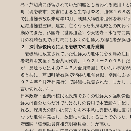
島・芦辺湾に係留されていた闇船とも言われる徴用工と
町（現壱岐市）文書によると生存は
33
名、遺体１６８名
では遭難事故以来毎年
10
月、朝鮮人犠牲者追悼を執り行
辺港遭難慰霊碑」建立。亡くなった出身地域との関わり
勤めてきた。仏国寺（世界遺産）や天徳寺・水谷寺に集
月の枕崎台風では対馬にも多くの朝鮮人の犠牲者が浜辺
２ 深川宗俊氏らによる壱岐での遺骨発掘
壱岐島に放置されていた朝鮮人の遺体に心を痛め注目
者裁判を支援する会共同代表、１９２１ー２００８）だ
が、見送ったはずの２４６人全員帰国していない事実が
名と共に、芦辺町清石浜で
86
体の遺骨発掘、荼毘にふさ
９７４年９月
25
日発行）で詳細に報告された。しかし、
言い切れない）。
日本政府・企業は植民地政策で多くの朝鮮人を強制労働
鮮人は自分たちだけでなけなしの費用で木造船を手配し
れる。深川氏の願いは何よりも不本意に異郷の地に渡り
なった遺骨を発掘し、故郷にお返しすることであった。
府機関「強制動員真相究明委員会」）が高い。
ただ、深川氏たち広島の市民団体の取り組みがきっか