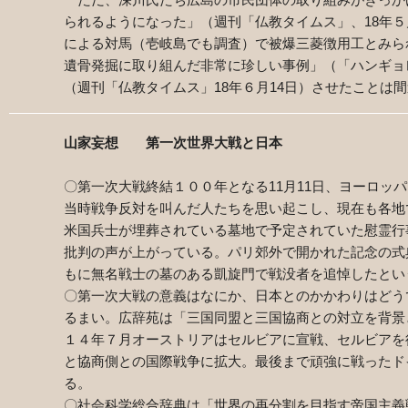
られるようになった」（週刊「仏教タイムス」、
18
年５
による対馬（壱岐島でも調査）で被爆三菱徴用工とみら
遺骨発掘に取り組んだ非常に珍しい事例」（「ハンギョ
（週刊「仏教タイムス」
18
年６月
14
日）させたことは
山家妄想 第一次世界大戦と日本
〇第一次大戦終結１００年となる
11
月
11
日、ヨーロッパ
当時戦争反対を叫んだ人たちを思い起こし、現在も各地
米国兵士が埋葬されている墓地で予定されていた慰霊行
批判の声が上がっている。パリ郊外で開かれた記念の式
もに無名戦士の墓のある凱旋門で戦没者を追悼したとい
〇第一次大戦の意義はなにか、日本とのかかわりはどう
るまい。広辞苑は「三国同盟と三国協商との対立を背景
１４年７月オーストリアはセルビアに宣戦、セルビアを
と協商側との国際戦争に拡大。最後まで頑強に戦ったド
る。
〇社会科学総合辞典は「世界の再分割を目指す帝国主義