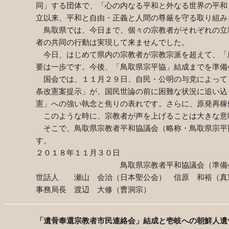
同」する団体で、「心の内なる平和と外なる世界の平和
立以来、平和と自由・正義と人間の尊厳を守る取り組み
鳥取県では、今日まで、個々の宗教者がそれぞれの立
者の共同の行動は実現して来ませんでした。
今日、はじめて県内の宗教者が宗教宗派を超えて、「
要は一歩です。今後、「鳥取県宗平協」結成までを準備
国会では、１１月２９日、自民・公明の与党によって
条改憲案提示」が、国民世論の前に困難な状況に追い込
憲」への強い執念と焦りの表れです。さらに、原発再稼
このような時に、宗教者が声を上げることは大きな意
そこで、鳥取県宗教者平和協議会（略称・鳥取県宗平
す。
２０１８年１１月３０日
鳥取県宗教者平和協議会（準備
世話人 瀬山 会治（日本聖公会） 信原 和裕（真
事務局長 渡辺 大修（曹洞宗）
「遺骨奉還宗教者市民連絡会」結成と壱岐への朝鮮人遺