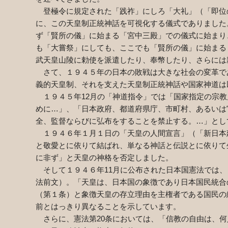
登極令に規定された「践祚」にしろ「大礼」（「即位
に、この天皇制正統神話を可視化する儀式でありました
ず「賢所の儀」に始まる「宮中三殿」での儀式に始まり
も「大嘗祭」にしても、ここでも「賢所の儀」に始まる
武天皇山陵に勅使を派遣したり、奉幣したり、さらには
さて、１９４５年の日本の敗戦は大きな社会の変革で
義的天皇制、それを支えた天皇制正統神話や国家神道は
１９４５年
12
月の「神道指令」では「国家指定の宗教
めに…」、「日本政府、都道府県庁、市町村、あるいは
全、監督ならびに弘布をすることを禁止する。…」とし
１９４６年１月１日の「天皇の人間宣言」（「新日本
と敬愛とに依りて結ばれ、単なる神話と伝説とに依りて
に非ず」と天皇の神格を否定しました。
そして１９４６年
11
月に公布された日本国憲法では、
法前文）。「天皇は、日本国の象徴であり日本国民統合
（第１条）と象徴天皇の存立理由を主権者である国民の
前とはっきり異なることを示しています。
さらに、憲法第
20
条においては、「信教の自由は、何