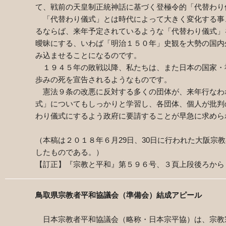
て、戦前の天皇制正統神話に基づく登極令的「代替わり
「代替わり儀式」とは時代によって大きく変化する事
るならば、来年予定されているような「代替わり儀式」
曖昧にする、いわば「明治１５０年」史観を大勢の国内
み込ませることになるのです。
１９４５年の敗戦以降、私たちは、また日本の国家・
歩みの死を宣告されるようなものです。
憲法９条の改悪に反対する多くの団体が、来年行なわ
式」についてもしっかりと学習し、各団体、個人が批判
わり儀式にするよう政府に要請することが早急に求めら
（本稿は２０１８年６月
29
日、
30
日に行われた大阪宗教
したものである。）
【訂正】『宗教と平和』第５９６号、３頁上段後ろから
鳥取県宗教者平和協議会（準備会）結成アピール
日本宗教者平和協議会（略称・日本宗平協）は、宗教