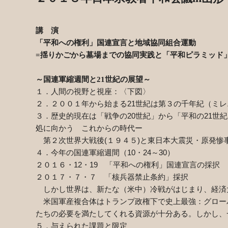
講 演
「平和への権利」国連宣言と地域協同組合運動
=
揺りかごから墓場までの協同実践と「平和ピラミッド
～国連軍縮週間と
21
世紀の展望～
１．人間の視野と視座：〈下図〉
２．２００１年から始まる
21
世紀は第３の千年紀（ミレ
３．歴史的現在は「戦争の
20
世紀」から「平和の
21
世紀
処に向かう これからの時代ー
第２次世界大戦後
(
１９４５
)
と東日本大震災・原発惨
４．今年の国連軍縮週間（
10
・
24
～
30
）
２０１６・
12
・
19
「平和への権利」国連宣言の採択
２０１７・７・７ 「核兵器禁止条約」採択
しかし世界は、新たな（米中）冷戦がはじまり、経済
米国軍産複合体はトランプ政権下で史上最強：グロー
たちの必要を満たしてくれる資源が十分ある。しかし、
５．与えられた課題と限定