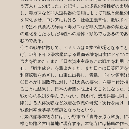
５万人）にのぼった」と記す。この多数の犠牲者の出現
し、毒ガスなど非人道兵器の使用によって前線と銃後の
を深化させ、ロシアにおける「社会主義革命」敗戦ドイ
下では不戦条約の締結・毒ガスなど非人道兵器の禁止な
の進化をもたらした犠牲への追悼・顕彰でもあるのであ
むのである。
〇この戦争に際して、アメリカは直接の戦場となること
げ、
17
年ドイツ潜水艦による通商破壊を口実にドイツに
言力を強めた」また「日本資本主義もこの戦争を利用し
せ、『戦争成金』を輩出させた。また日本は日英同盟を
利権拡張をめざし、山東に出兵し、青島、ドイツ領南洋
〇日本が中国政府に対し「
21
カ条の要求」を突き付け植
ることに結果し、日本の野望を阻止することになった。
戦からの教訓を学んでいない。例えば、残虐兵器に関し
隊による人体実験など残虐な作戦の研究・実行を続け、
戦後日本医学界の重鎮となったという。
〇姫路船場本徳寺には、小野市の「青野ヶ原収容所」に
標も姫路名古山墓地に現存する。本徳寺には捕虜の作っ