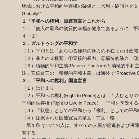
地域における平和的生存権の確保と非営利・協同セクタ
Globally!
”―
１「平和への権利」国連宣言とこれから
１．「個人の最高の物質的幸福が健康であるように、平
４・２）
２．ガルトゥングの平和学
（１）平和とは「あらゆる種類の暴力の不在または低減
（２）暴力の３種類：①直接的暴力、②構造的暴力、③
（３）積極的平和主義
(Passive Pacifism)
と消極的平和
注．安倍晋三の「積極的平和主義」は海外で”
Proactive 
３．「平和への権利」国連宣言
（１）はじまり
（２）平和への権利
(Right to Peace)
とは：１人ひとりの
平和的生存権
(Right to Live in Peace
）、平和を享受する
（３）「状態」としての平和から「権利」としての平和
（４）採択された国連宣言の条文：前文：略
第１条
すべての人は、すべての人権が促進および保
有する。