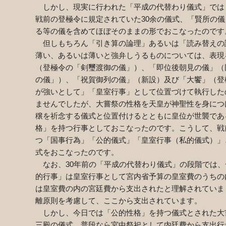
しかし、現実に行われた「平成の代替わり儀式」では
戦前の登極令に規定されていた
30
余の儀式、「賢所の儀
る等の儀を含めてほぼそのままの形でおこなったのです
但しもちろん「引き算の論理」あるいは「読み替えの
薄い、あるいは薄いと強弁しうるものについては、表現
（登極令の「剣璽渡御の儀」）、「即位後朝見の儀」（
の儀」）、「祝賀御列の儀」（新設）及び「大饗」（登
が強いとして」「皇室行事」として位置づけて執行した
ませんでしたが、大嘗祭の性格を天皇が神聖性を身につ
穣を祈念する儀式と位置付けるとともに皇位が世襲であ
格」を持つ行事としておこなったのです。こうして、戦
つ「国事行為」「公的儀式」「皇室行事（私的儀式）」
式をおこなったのです。
なお、
30
年前の「平成の代替わり儀式」の段階では、
的行事」は皇室行事として宮内省予算の皇室費のうちの
は皇室費の内の宮廷費から支出されたと理解されていま
離原則を考慮して、ここから支出されています。
しかし、今日では「公的性格」を持つ儀式とされた大
三殿の儀式、普段なら宮中祭祀として内廷費から支出行