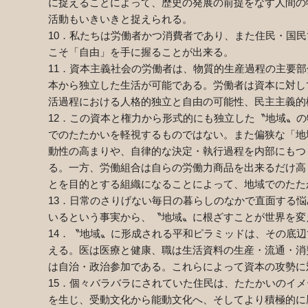
に捉えることによって、歴史の発展の前提をなす人間の
活動もいきいきと捉えられる。
10
．私たちは労働者かつ消費者であり、また住民・国民
こそ「自由」を手に握ることが出来る。
11
．資本主義社会の労働者は、物質的生産過程の主要部
本から独立した生活が可能である。労働者は資本に対し
活過程における人格的独立と自由の可能性、民主主義的
12
．この資本と権力から形式的にも独立した〝地域〟の
でのたたかいを軽視するものではない。また偏狭な「地
動性の高まりや、自律的な決定・執行過程を内部にもつ
る。一方、労働組合は自らの労働力商品を出来るだけ高
とを目的とする組織になることによって、地域でのたた
13
．日常のさりげない毎日の暮らしのなかで直面する悩
いるという事実から、〝地域〟に根ざすことが世界を変
14
．〝地域〟に形成される平和ピラミッドは、その底辺
える。医は医療と健康、職は生活資料の生産・流通・消
は自治・政治参加である。これらによって資本の攻勢に
15
．個々バラバラにされていた住民は、たたかいのイメ
を生じ、受動文化から能動文化へ、そしてより積極的に