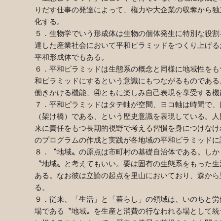
りだす仕事の発達によって、権力や大企業の収奪から独
化する。
５．生物学でいう形成体は生物の個体発生に特別な役割
達した産業社会において平和ピラミッドをつくり上げる
平和形成体でもある。
６．平和ピラミッドは生態系の概念と同様に地域性をも
和ピラミッドにするという意識にもつながるものである
働きかける機能、④ともに楽しみ自己表現を享受する機
７．平和ピラミッドはタテ軸が空間、ヨコ軸は時間で、
（架け橋）である、という歴史意識を表現している。人
来に責任をもつ長期的視野で考える習慣を身につけなけ
のプログラムの作成と実践が各地域の平和ピラミッドに
８．〝地域〟の原点は市町村の基礎自治体である。しか
〝地域〟と考えてもいい。要は固有の生態系をもった生
ある。なお彼は立論の起点を里山においており、森から
る。
９．従来、「生活」と「暮らし」の領域は、いのちと労
場である〝地域〟を生産と消費の行なわれる場として統