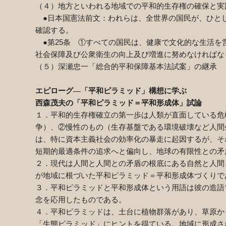
（４）地方といわれる地域での平和的生存権の確保と実
●日本国憲法前文：われらは、全世界の国民が、ひと
確認する。
●第
25
条 ①すべての国民は、健康で文化的な生活を
社会保障及び公衆衛生の向上及び増進に努めなければな
（５）深瀬忠一「総合的平和保障基本法試案」の
エピローグ―「平和ピラミッド」構想に学ぶ
西森茂夫の「平和ピラミッド＝平和形成体」試論
１．平和的生存権確立の第一歩は人類が直面している危
争）、②慢性のもの（生存基盤である環境破壊など人間
は、特に資本主義社会の効率化の暴走に起因するが、そ
短期的最適条件の追求へと偏向し、地球の有限性との矛
２．現代は人間と人間との矛盾の根底にある自然と人間
が地域に根づいた平和ピラミッド＝平和形成体づくりで
３．平和ピラミッドと平和形成体という用語は彼の造語
念を応用したものである。
４．平和ピラミッドは、土台に植物群落があり、草原か
「生態ピラミッド」にヒントを得ている。地域に形成さ