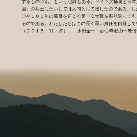
するもの
12
名」という記録もある。ドイツ兵捕虜と日本
国」の兵士にたいしては人間として接したのである。し
〇今１００年の節目を迎える第一次大戦を振り返っても
るのである。わたしたちはこの長く重い責任を自覚して
（２０１８・
11
・
20
） 水田全一・妙心寺派の一老僧