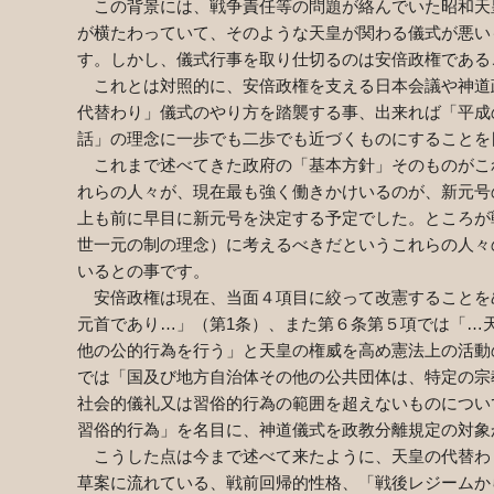
この背景には、戦争責任等の問題が絡んでいた昭和天
が横たわっていて、そのような天皇が関わる儀式が悪い
す。しかし、儀式行事を取り仕切るのは安倍政権である
これとは対照的に、安倍政権を支える日本会議や神道
代替わり」儀式のやり方を踏襲する事、出来れば「平成
話」の理念に一歩でも二歩でも近づくものにすることを
これまで述べてきた政府の「基本方針」そのものがこ
れらの人々が、現在最も強く働きかけいるのが、新元号
上も前に早目に新元号を決定する予定でした。ところが
世一元の制の理念）に考えるべきだというこれらの人々
いるとの事です。
安倍政権は現在、当面４項目に絞って改憲することを
元首であり…」（第
1
条）、また第６条第５項では「…
他の公的行為を行う」と天皇の権威を高め憲法上の活動
では「国及び地方自治体その他の公共団体は、特定の宗
社会的儀礼又は習俗的行為の範囲を超えないものについ
習俗的行為」を名目に、神道儀式を政教分離規定の対象
こうした点は今まで述べて来たように、天皇の代替わ
草案に流れている、戦前回帰的性格、「戦後レジームか