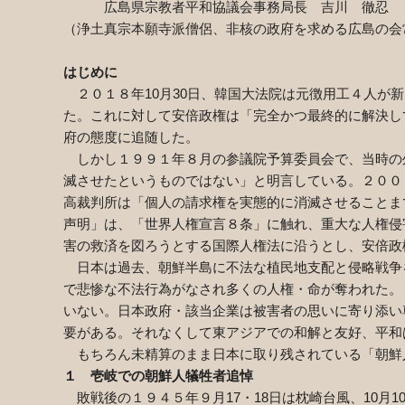
広島県宗教者平和協議会事務局長 吉川 徹忍
（浄土真宗本願寺派僧侶、非核の政府を求める広島の会
はじめに
２０１８年
10
月
30
日、韓国大法院は元徴用工４人が新
た。これに対して安倍政権は「完全かつ最終的に解決し
府の態度に追随した。
しかし１９９１年８月の参議院予算委員会で、当時の
滅させたというものではない」と明言している。２００
高裁判所は「個人の請求権を実態的に消滅させることま
声明」は、「世界人権宣言８条」に触れ、重大な人権侵
害の救済を図ろうとする国際人権法に沿うとし、安倍政
日本は過去、朝鮮半島に不法な植民地支配と侵略戦争
で悲惨な不法行為がなされ多くの人権・命が奪われた。
いない。日本政府・該当企業は被害者の思いに寄り添い
要がある。それなくして東アジアでの和解と友好、平和
もちろん未精算のまま日本に取り残されている「朝鮮
１ 壱岐での朝鮮人犠牲者追悼
敗戦後の１９４５年９月
17
・
18
日は枕崎台風、
10
月
1