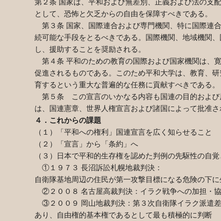
第２条
国家は、平和および無差別、正義および法の支
として、恐怖と欠乏からの自由を保障すべきである。
第３条
国家、国際連合および専門機関、特に国際連
続可能な手段をとるべきである。国際機関、地域機関、
し、援助することを奨励される。
第４条
平和のための教育の国際および国家機関は、
促進されるものである。このため平和大学は、教育、研
育するという重大な普遍的な任務に貢献すべきである。
第５条 この宣言のいかなる内容も国連の目的および
は、国連憲章、世界人権宣言および諸国によって批准さ
４．これからの課題
（１）「平和への権利」国連宣言を広く知らせること
（２）「宣言」から「条約」へ
（３）日本で平和的生存権を認めた判例の先駆性の自覚
①１９７３ 長沼訴訟札幌地裁判決：
自衛隊基地周辺の住民が第一攻撃目標になる危険の下に
②２００８ 名古屋高裁判決：イラク戦争への加担・協
③２００９ 岡山地裁判決：第３次自衛隊イラク派遣差
あり、自由権的基本権であるとして最も積極的に判断