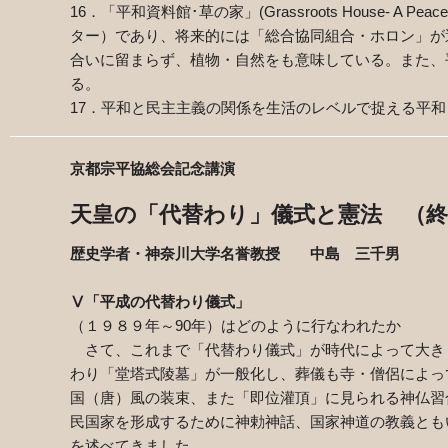
16
．「平和資料館･草の家」
(Grassroots House
‐
A Peace 
ター）であり、将来的には「総合協同組合・ホロン」が
合いに留まらず、植物・自然をも意味している。また、
る。
17
．平和と民主主義の関係を生活のレベルで捉える平和
京都宗平協総会記念講演
天皇の「代替わり」儀式と憲法 （終
歴史学者・神奈川大学名誉教授 中島 三千男
Ⅴ「平成の代替わり儀式」
（１９８９年～
90
年）はどのように行なわれたか
さて、これまで「代替わり儀式」が時代によって大き
わり「堂塔式陵墓」が一般化し、葬儀も寺・僧侶によっ
国（唐）風の装束、また「即位灌頂」に見られる神仏習
民国家を形成するために神勅神話、国家神道の教義とも
を述べてきました。