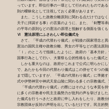
っています。即位行事の一環として行われたものである
則の曖昧化として注視しておく必要があります。
また、こうした政教分離原則に関わる点だけではなく
天子に拝謁する事）の言葉のように、また、「剣璽等承
の平等の原則などの憲法の原理と抵触する側面を強くも
Ⅵ 憲法原理にふさわしい即位儀式を
さて、「平成の代替わり儀式」が戦後の国家理念と異
憲法の国民主権や政教分離、男女の平等などの憲法原則
「Ⅰ」のところで指摘したように、政府の「基本方針」
国事行為として行い、大嘗祭も公的性格をもった儀式と
しかも重大なのは、政府がこれまで公式に明らかにし
で、あたかも今回の代替わり儀式はこの併せて６つの儀
まで隠していますが、「平成の代替わり儀式」に準拠す
式や伊勢神宮や神武天皇山陵に関わる多くの宗教儀式、
「平成の代替わり儀式」の際にはそのような本質を持
に多くの宗教者や民主主義勢力が批判の声を挙げました
た儀式を行うべきだと政府に申し入れをしたり、政教分
宗教団体が反対の声明を出しているだけです。民主的勢