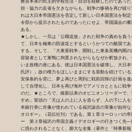
教育本来の民主的学校生活・自治を経験したのであった
担・協力の反省を欠きながらも、戦争の惨禍を再び繰り
れは大日本帝国憲法を否定して新しい日本国憲法を制定
令部から提示されたものであったにせよ、帝国議会の審
ある。
★しかし、一旦は「公職追放」された戦争の責めを負う
て、日本を極東の防波堤とするというかつての敵国であ
する。そして、「大東亜戦争」開戦した東条英機内閣の
容疑者として巣鴨に拘置されながらもなぜか釈放され、
いま政権の座にある。彼は日本国憲法を破壊し、大日本
氏評）」故の権力をほしいままにする策動を続けている
安保条約を背に、夢よ再びと周到に戦前回帰の計画を進
して合理化し、日本を再び海外でアメリカとともに戦争
のだ。★ところで、維新以来のオピニオンリーダーで、
すめ」冒頭の「天は人の上に人を造らず、人の下に人を
本銀行券に肖像が使われている福沢諭吉の実像が如何な
オロギー』（花伝社刊）である。第１章ヨーロッパの帝
ー 第３章福沢の帝国主義イデオロギーの行きつく先―
に惑わされることなく、膨大な全集（著作と「時事新報