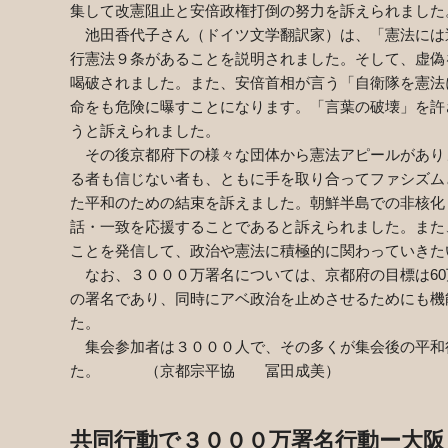
集して改憲阻止と安倍政権打倒の努力を訴えられました
池田香代子さん（ドイツ文学翻訳家）は、「憲法には
行憲法９条があることを説明されました。そして、虚偽
喝破されました。また、安倍首相が言う「自衛隊を憲法
命をも危険に曝すことになります。「言葉の破壊」を許
うと訴えられました。
その後京都府下の様々な団体から憲法アピールがあり
る者も信じない者も、ともに手を取り合ってファシズム
た平和のための結束を訴えました。朝鮮半島での非核化
話・一致を応援することであると訴えられました。また
ことを発信して、政治や憲法に積極的に関わっていきた
なお、３０００万署名については、京都府の目標は
60
の署名であり、同時にアベ政治を止めさせるためにも機
た。
集会参加者は３０００人で、その多くが集会後の平和
た。 （京都宗平協 冨田成美）
共同行動で３０００万署名行動ー大阪