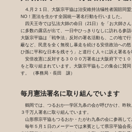
⒋月２１日、大阪宗平協は治安維持法犠牲者国賠同盟
NO
！憲法を生かす全国統一署名行動を行いました。
四天王寺では弘法大師の命日（
21
日）を「お大師さん
に多数の露店が出て、一日中ひっきりなしに訪れる参詣
大阪宗平協は「戦争法」反対の署名活動も、この地で行
蔽など、民意を全く無視し暴走を続ける安倍政治への怒
ひ孫に平和な日本を残そう」と道行く人々に訴え署名を
安倍改憲に反対する３０００万署名は大阪府下で１０
をと取り組まれています。大阪宗平協もこの集会に賛同
す。 （事務局・長田 譲）
毎月憲法署名に取り組んでいます
鶴岡では、つるおか一学区九条の会が呼びかけ、昨秋
３千万人署名に取り組んでいます。
山形県宗平協もつるおか・たがわ九条の会に参画して
毎年５月１日のメーデーでは来賓として県宗平協会長