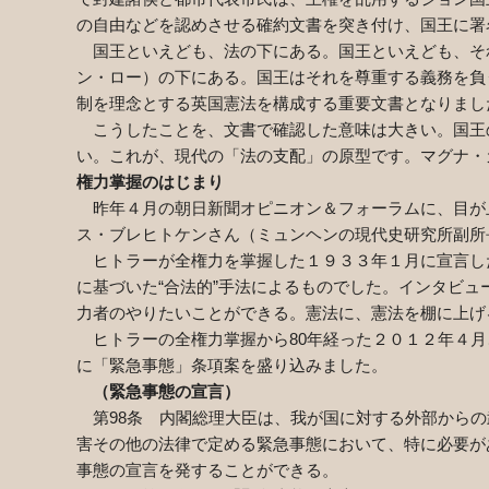
の自由などを認めさせる確約文書を突き付け、国王に署
国王といえども、法の下にある。国王といえども、そ
ン・ロー）の下にある。国王はそれを尊重する義務を負
制を理念とする英国憲法を構成する重要文書となりまし
こうしたことを、文書で確認した意味は大きい。国王
い。これが、現代の「法の支配」の原型です。マグナ・
権力掌握のはじまり
昨年４月の朝日新聞オピニオン＆フォーラムに、目が
ス・ブレヒトケンさん（ミュンヘンの現代史研究所副所
ヒトラーが全権力を掌握した１９３３年１月に宣言し
に基づいた“合法的”手法によるものでした。インタビ
力者のやりたいことができる。憲法に、憲法を棚に上げ
ヒトラーの全権力掌握から
80
年経った２０１２年４月
に「緊急事態」条項案を盛り込みました。
（緊急事態の宣言）
第
98
条 内閣総理大臣は、我が国に対する外部からの
害その他の法律で定める緊急事態において、特に必要が
事態の宣言を発することができる。