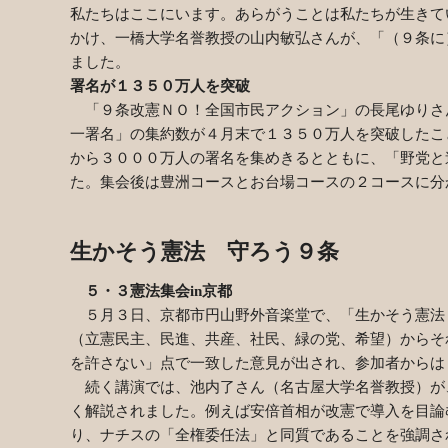
私たちはここにいます。あらがうことは私たちが生きて
かけ、一橋大学名誉教授の山内敏弘さんが、「（９条に
ました。
署名が１３５０万人を突破
「９条改憲ＮＯ！全国市民アクション」の長尾ゆりさ
一署名」の集約数が４月末で１３５０万人を突破したこ
から３０００万人の署名を集めきるとともに、「野党と
た。集会後は豊洲コースとお台場コースの２コースに分
生かそう憲法 守ろう９条
５・３憲法集会
in
京都
５月３日、京都市円山野外音楽堂で、「生かそう憲法
（立憲民主、民進、共産、社民、緑の党、希望）からそ
を許さない」点で一致した意見が出され、参加者からは
続く講演では、池内了さん（名古屋大学名誉教授）が
く解説されました。例えば安倍首相が改憲で導入を目論
り、ナチスの「全権委任法」と同質であることを強調さ