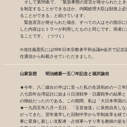
そして第
99
条で、「緊急事態の宣言が発せられたとき
を制定することができるほか、内閣総理大臣は財政上必
ることができる」と続けています。
緊急宣言が発せられた場合、すべての人はその指示に
した内容はヒトラーが利用したものと同じです。両者に
ることです。（つづく）
※池住義憲氏には
09
年日本宗教者平和会議
in
金沢で記念
住通信から転載させていただきました。
山家妄想 明治維新一五〇年記念と福沢諭吉
★今年、八〇歳台の半ばに至った私の生涯初めの一三年
八七四年台湾征討に始まり日清戦争・日露戦争の結果と
の帰結だったのである。この期間、私は「大日本帝国の
★一九四五年八月一五日、「玉音放送」に呆然自失しな
がってきた。翌年進学した旧制中学から学制改革を経て
事に変身し新しい支配者・占領軍へすり寄る教師の姿を