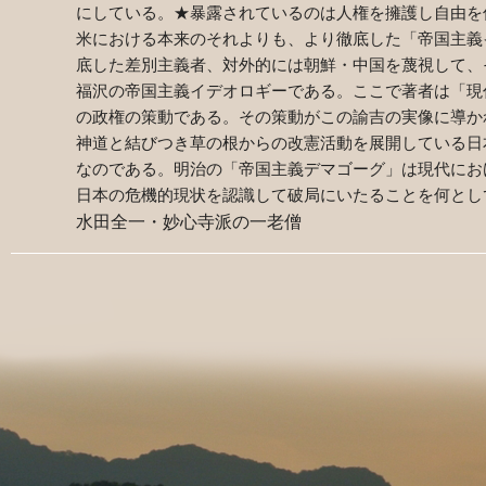
にしている。★暴露されているのは人権を擁護し自由を
米における本来のそれよりも、より徹底した「帝国主義
底した差別主義者、対外的には朝鮮・中国を蔑視して、
福沢の帝国主義イデオロギーである。ここで著者は「現
の政権の策動である。その策動がこの諭吉の実像に導か
神道と結びつき草の根からの改憲活動を展開している日
なのである。明治の「帝国主義デマゴーグ」は現代にお
日本の危機的現状を認識して破局にいたることを何とし
水田全一・妙心寺派の一老僧