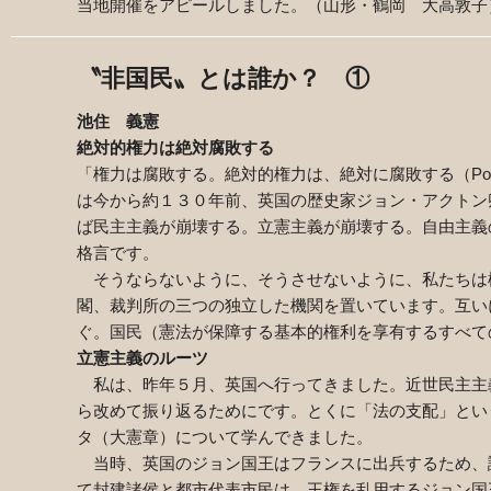
当地開催をアピールしました。（山形・鶴岡 大高敦子
〝非国民〟とは
誰か？ ①
池住 義憲
絶対的権力は絶対腐敗する
「権力は腐敗する。絶対的権力は、絶対に腐敗する（
Po
は今から約１３０年前、英国の歴史家ジョン・アクトン
ば民主主義が崩壊する。立憲主義が崩壊する。自由主義
格言です。
そうならないように、そうさせないように、私たちは
閣、裁判所の三つの独立した機関を置いています。互い
ぐ。国民（憲法が保障する基本的権利を享有するすべて
立憲主義のルーツ
私は、昨年５月、英国へ行ってきました。近世民主主
ら改めて振り返るためにです。とくに「法の支配」とい
タ（大憲章）について学んできました。
当時、英国のジョン国王はフランスに出兵するため、
て封建諸侯と都市代表市民は、王権を乱用するジョン国