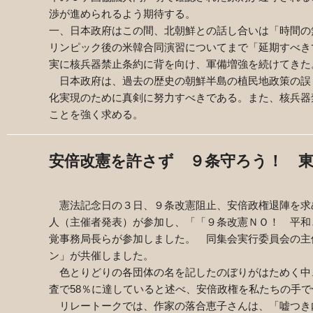
渉が進められるよう期待する。
一、日本政府はこの間、北朝鮮との話し合いは「時間の
リンピック後の米韓合同演習についてまで「延期すべき
実に核兵器禁止条約に背を向け、軍備増強を続けてきた
日本政府は、過去の歴史の朝鮮半島の植民地政策の誤
化実現のために真剣に努力すべきである。また、核兵器
ことを強く求める。
安倍改憲を許さず ９条守ろう！ 東
憲法記念日の３日、９条改憲阻止、安倍政権退陣を求
人（主催者発表）が参加し、「「９条改憲ＮＯ！ 平和
覚事務局長らが参加しました。 同集会実行委員会の主
ン」が共催しました。
色とりどりの各団体の名を記したのぼりがはためく中
査で
58
％に達していると述べ、安倍政権を私たちの手で
リレートークでは、作家の落合恵子さんは、「嘘つき