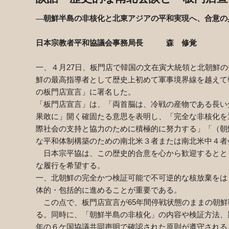
―朝鮮半島の非核化と北東アジアの平和実現へ、合意の
日本宗教者平和協議会事務局長 森 修覚
一、４月
27
日、板門店で韓国の文在寅大統領と北朝鮮の
鮮の最高指導者として歴史上初めて軍事境界線を越えて
の板門店宣言」に署名した。
「板門店宣言」は、「両首脳は、冷戦の産物である長い
果敢に」開く確固たる意思を表明し、「完全な非核化を
際社会の支持と協力のために積極的に努力する」「（朝
な平和体制構築のための南北米３者または南北米中４者
日本宗平協は、この歴史的合意を心から歓迎するとと
な履行を希望する。
一、北朝鮮の完全かつ検証可能で不可逆的な核放棄をは
体的・包括的に進めることが重要である。
この点で、板門店宣言が
65
年間停戦状態のままの朝鮮
る。同時に、「朝鮮半島の非核化」の内容や検証方法、
年の６ケ国協議共同声明で確認された原則が遵守される