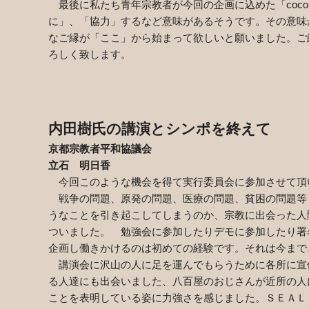
最後に私たち青年宗教者が今回の企画に込めた「cocoka
に」、「協力」するなど意味があるそうです。その意味
なご縁が「ここ」から始まって欲しいと願いました。ご
ろしく致します。
内田樹氏の講演と
シンポを終えて
京都宗教者平和協議会
立石 明日香
今回このような機会を得て実行委員会に参加させて頂
戦争の問題、原発の問題、医療の問題、貧困の問題等
うなことを引き起こしてしまうのか、宗教に出会った人
ついました。 勉強会に参加したりデモに参加したり署
企画し働きかけるのは初めての経験です。それは今まで
講演会に沢山の人に足を運んでもらうために各所に宣
る人達にも出会いました、八百屋のおじさんが近所の人
ことを表明している姿に力強さを感じました。ＳＥＡＬ