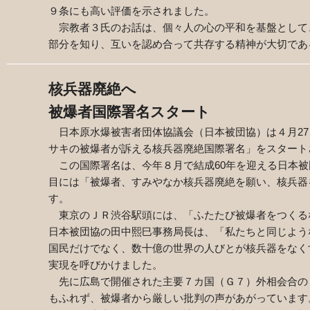
９条にも高い評価を示されました。
宗教者３氏のお話は、個々人の心の平和を基盤として
部分を知り、互いを認め合って共存する精神が大切であ
核兵器廃絶へ
被爆者国際署名スタート
日本原水爆被害者団体協議会（日本被団協）は４月27
サキの被爆者が訴える核兵器廃絶国際署名」をスタート
この国際署名は、今年８月で結成60年を迎える日本被
目には「被爆者、すみやなか核兵器廃絶を願い、核兵器
す。
東京のＪＲ渋谷駅頭には、「ふたたび被爆者をつくるな
日本被団協の田中熙巳事務局長は、「私たちと同じよう
国民だけでなく、数十億の世界の人びとが核兵器をなく
実現を呼びかけました。
先に広島で開催された主要７カ国（Ｇ７）外相会合の
もふれず、被爆者から厳しい批判の声があがっています