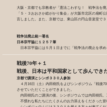
大阪・京都でも宗教者が「憲法こわすな！ 戦争法を
「５・３おおさか総がかり集会」が大阪市北区の扇町公
言しました。また、京都では、東山区の円山音楽堂で３
戦争法廃止統一署名
日本宗平協に１２５７筆
日本宗平協には５月１日までに「戦争法の廃止を求め
戦後70年＋１
戦後、日本は平和国家として歩んでき
京都で講演とシンポ３３０人参加
４月16日（土）内田樹氏をよびシンポジウム「戦後7
させていただくことができました。
内田樹氏のご講演の後、シンポジウムでは内田樹氏、
不慣れな私たちにたくさんのお力添えをくださった皆
シンポジュウムには３３０人を越える方々が来てくだ