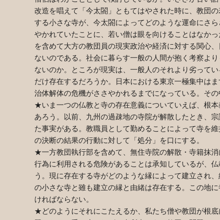
改造を唱えて「今太閤」ともてはやされた時に、教団の
する小さな寺が、今太閤によってどのような運命にさら
やかれていたことに、若い僧は眼を向けることはなかっ
を含めて大方の教団員の現実政治や経済に対する関心、
ないのである。社会に暮らす一般の人間が抱く考察より
ないのか。ところが現実は、一般人のそれより劣ってい
だけ存在するだろうか。日本における東京一極集中はま
治体解体の危機がささやかれるまでになっている。その
★いま一つの仏教と寺の存在意義についていえば、根本
あろう。以前、九州の過疎地の寺院が解散したとき、宗
た事実がある。教職員として勤めることによって寺を維
の決断の結果の行動に対して「処分」を口にする。
★一方教団執行部を含めて、無住寺院の解散・寺籍抹消
行為に利用される危険があることは承知しているが、仏
う。現に存在する寺がどのような縁によって建立され、
の小さな寺と雖も建立の縁と由緒は存在する。この地に
ければならない。
★どのようにそれにこたえるか、私たち僧や教団が根底