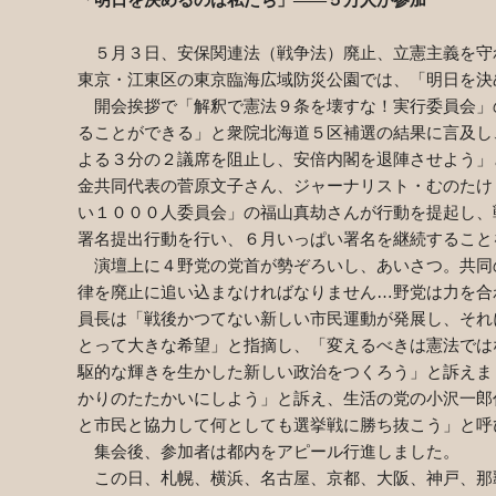
「明日を決めるのは私たち」――５万人が参加
５月３日、安保関連法（戦争法）廃止、立憲主義を守
東京・江東区の東京臨海広域防災公園では、「明日を決
開会挨拶で「解釈で憲法９条を壊すな！実行委員会」
ることができる」と衆院北海道５区補選の結果に言及し
よる３分の２議席を阻止し、安倍内閣を退陣させよう」
金共同代表の菅原文子さん、ジャーナリスト・むのたけ
い１０００人委員会」の福山真劫さんが行動を提起し、
署名提出行動を行い、６月いっぱい署名を継続すること
演壇上に４野党の党首が勢ぞろいし、あいさつ。共同
律を廃止に追い込まなければなりません…野党は力を合
員長は「戦後かつてない新しい市民運動が発展し、それ
とって大きな希望」と指摘し、「変えるべきは憲法では
駆的な輝きを生かした新しい政治をつくろう」と訴えま
かりのたたかいにしよう」と訴え、生活の党の小沢一郎
と市民と協力して何としても選挙戦に勝ち抜こう」と呼
集会後、参加者は都内をアピール行進しました。
この日、札幌、横浜、名古屋、京都、大阪、神戸、那