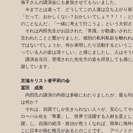
海子さんの講演会にも参加させてもらいました。
今までとは違って、どうしてこの人達は立ち上がり発
「だって、おかしくない？おかしいでしょ？？！！」と
のことなんだ」「一緒に考えて行こうよ」という大切さ
それは内田先生がお話された「常識」が勘違いされた
言われたことと繋がりました。個別の私利私欲を離れれ
ではないでしょうか。何か表明したり活動するというこ
っている人の姿は清々しい」と感じましたし、人はそう
講演会当日、登壇された先生方の姿を拝見しても感じ
謝しています。
京滋キリスト者平和の会
冨田 成美
内田氏の講演の内容は多岐にわたりましたが、最も印
は何か？
それは、自国でしか生きられない人々が、安心してそ
ローバル化を「尊重」し、世界で活躍する人材を是とし
躍」し、自国の経済・政治が危うくなれば、簡単に海外
こに日本が病む根元があるとのことです。 アベノミク