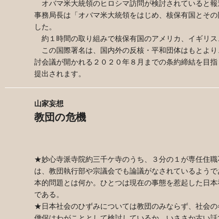
オバマ米大統領のヒロシマ訪問が検討されていると報
事務局長は「オバマ米大統領をはじめ、核保有国とその
した。
約１時間の取り組みで核保有国のアメリカ、イギリス、
この国際署名は、国内外の反核・平和団体はもとより
討会議が開かれる２０２０年８月までの条約締結を目指
提出されます。
山家妄想
教団の危機
★妙心寺派寺院約三千ケ寺のうち、３分の１が専任住職
は、教団執行部や宗議会でも論議がなされているようで
本的問題とは何か。ひとつは現在の事態を惹起した日本
である。
★日本社会のひずみについては教団のみならず、社会の
僧侶はわがこととして検討しているか。いささか古い話