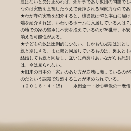
題はないと受け止めれば、余所事であり教団の問題でも
なのは実態を直視したうえで発揮される洞察力なのであ
★わが寺の実態を紹介すると、檀徒数は60と本山に届
端を紹介すれば、いわゆるホームに入居している人は７人
の地での家の継承に不安を抱えているのが36世帯、不安
消える可能性がある。
★子どもの数は圧倒的に少ない。しかも幼児期は別とし
親と別にする。また親と同居しているものは、男女とも
結婚しても親と同居し、互いに愚痴りあいながらも死別
は、今は見られない。
★旧来の日本の「家」のあり方が崩壊に瀕しているのが
のだという認識で対処することが求められている。
（２０１６・４・19） 水田全一・妙心寺派の一老僧