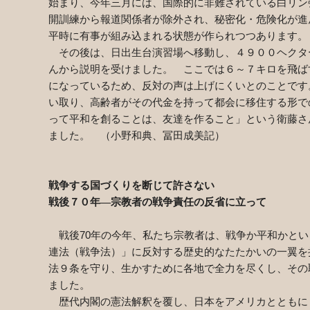
始まり、今年三月には、国際的に非難されている白リン
開訓練から報道関係者が除外され、秘密化・危険化が進
平時に有事が組み込まれる状態が作られつつあります。
その後は、日出生台演習場へ移動し、４９００ヘクタ
んから説明を受けました。 ここでは６～７キロを飛ば
になっているため、反対の声は上げにくいとのことです
い取り、高齢者がその代金を持って都会に移住する形で
って平和を創ることは、友達を作ること」という衛藤さ
ました。 （小野和典、冨田成美記）
戦争する国づくりを断じて許さない
戦後７０年―宗教者の戦争責任の反省に立って
戦後70年の今年、私たち宗教者は、戦争か平和かとい
連法（戦争法）」に反対する歴史的なたたかいの一翼を
法９条を守り、生かすために各地で全力を尽くし、その
ました。
歴代内閣の憲法解釈を覆し、日本をアメリカとともに