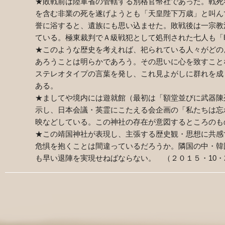
★敗戦前は陸軍省の管轄する別格官幣社であった。戦死
を含む非業の死を遂げようとも「天皇陛下万歳」と叫ん
誉に浴すると、遺族にも思い込ませた。敗戦後は一宗教
ている。極東裁判でＡ級戦犯として処刑された七人も「
★このような歴史を考えれば、祀られている人々がどの
あろうことは明らかであろう。その思いに心を致すこと
ステレオタイプの言葉を発し、これ見よがしに群れを成
ある。
★ましてや境内には遊就館（最初は「額堂並びに武器陳
示し、日本会議・英霊にこたえる会企画の「私たちは忘
映などしている。この神社の存在が意図するところのも
★この靖国神社が表現し、主張する歴史観・思想に共感
危惧を抱くことは間違っているだろうか。隣国の中・韓
も早い退陣を実現せねばならない。 （２０１５・10