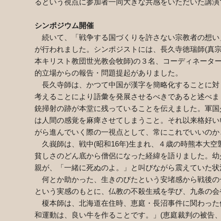
るという視点に参加者一同大きな共感をいただいた講演
シンポジウム開催
続いて、「戦争する国づくりを許さない宗教者の想い」
が行われました。シンポジストには、長久寺徳瑞師(真宗
本キリスト教団世光教会牧師)の３名、コーディネーター
的立場からの報告・問題提起がありました。
長久寺師は、かつて中国が漢字を簡略化することに対
考えることにより語彙を発展させるべきであると述べま
銃掃射の跡が本堂に残っていることを伝えました。軍国
は人間の感覚を麻痺させてしまうこと。それ以来格好い
がら進んでいく際の一視点として、常にこれでいいのか
久峩師は、戦中(昭和16年)生まれ、４歳の時熊本大
貧しさのどん底から僧侶になった経緯を語りました。幼
親が、「一緒に死ぬのよ。」と叫びながら震えていた状
何とか助かった、生きのびたという安堵感から戦後の
という実感のもとに、仏教の不殺生戒を学び、九条の会
榎本師は、北海道在住時、恵庭・長沼事件に関わった
和運動は、良い牛を作ることです。」(恵庭裁判の被告