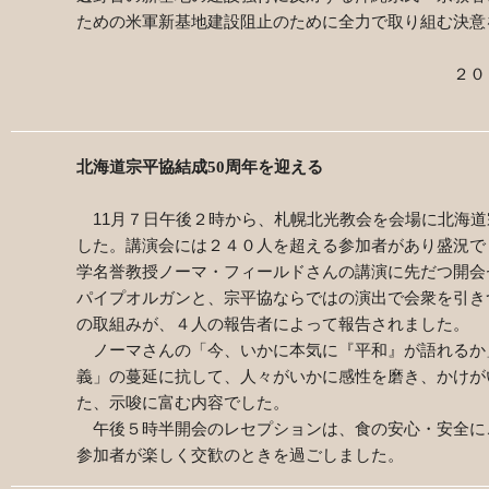
ための米軍新基地建設阻止のために全力で取り組む決意
２０１５年10月26日 ２０
北海道宗平協結成
50周年を迎える
11月７日午後２時から、札幌北光教会を会場に北海道
した。講演会には２４０人を超える参加者があり盛況で
学名誉教授ノーマ・フィールドさんの講演に先だつ開会
パイプオルガンと、宗平協ならではの演出で会衆を引き
の取組みが、４人の報告者によって報告されました。
ノーマさんの「今、いかに本気に『平和』が語れるか
義」の蔓延に抗して、人々がいかに感性を磨き、かけが
た、示唆に富む内容でした。
午後５時半開会のレセプションは、食の安心・安全にこ
参加者が楽しく交歓のときを過ごしました。