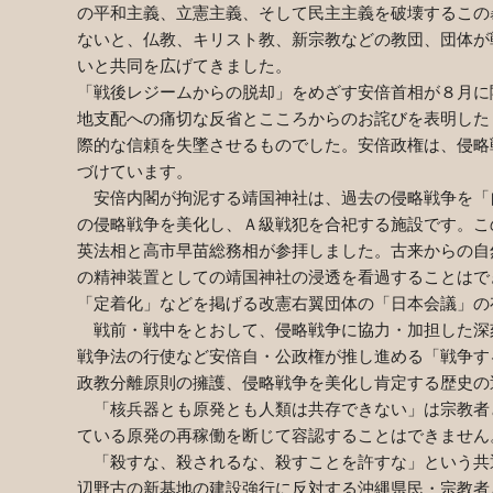
の平和主義、立憲主義、そして民主主義を破壊するこの
ないと、仏教、キリスト教、新宗教などの教団、団体が
いと共同を広げてきました。
「戦後レジームからの脱却」をめざす安倍首相が８月に閣
地支配への痛切な反省とこころからのお詫びを表明した
際的な信頼を失墜させるものでした。安倍政権は、侵略
づけています。
安倍内閣が拘泥する靖国神社は、過去の侵略戦争を「
の侵略戦争を美化し、Ａ級戦犯を合祀する施設です。こ
英法相と高市早苗総務相が参拝しました。古来からの自
の精神装置としての靖国神社の浸透を看過することはで
「定着化」などを掲げる改憲右翼団体の「日本会議」の
戦前・戦中をとおして、侵略戦争に協力・加担した深
戦争法の行使など安倍自・公政権が推し進める「戦争す
政教分離原則の擁護、侵略戦争を美化し肯定する歴史の
「核兵器とも原発とも人類は共存できない」は宗教者
ている原発の再稼働を断じて容認することはできません
「殺すな、殺されるな、殺すことを許すな」という共
辺野古の新基地の建設強行に反対する沖縄県民・宗教者