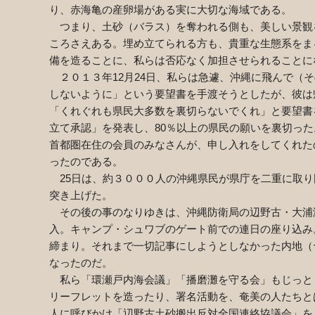
り、赤海亀の産卵場がある実に大切な海域である。
つまり、土砂（バラス）を奪われる側も、美しい景観
ころさえある。埋め立てられる方も、貴重な生態系をま
備を造ることに、私らは否応なく加担させられることに
２０１３年12月24日、私らは急遽、沖縄に飛んで（
しないように」という要望書を手渡そうとしたが、彼は
「くれぐれも県民大多数を裏切らないでくれ」と要望書
立て承認」を発表し、80％以上の県民の願いを裏切っ
首都圏在住の会員のみなさんが、申し入れをしてくれた
ったのである。
25日は、約３０００人の沖縄県民が県庁を二重に取り
突き上げた。
その後の事のなりゆきは、沖縄防衛局の辺野古・大浦湾
入。キャンプ・シュワブのゲート前での連日の座り込み
締まり。それまで一切記事にしようとしなかった内地（
なったのだ。
私ら「環瀬戸内海会議」「播磨灘を守る会」もじっと
リーフレットを造ったり、署名活動を、奄美の人たちと
人に呼びかけ「辺野古土砂搬出反対全国連絡協議会」を