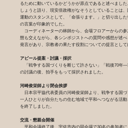
るために動いているかどうかが原点であると述べました
しょうと語り、現安倍政権がなそうとしていることは、
運動のスタンスとして、「命張ります。」と切り出した
の言葉が印象的でした。
コーディネーターの林師から、会場フロアーからの参
態も交えながら、各シンポジストへの質問や感想が述べ
発言があり、宗教者の果たす役割についての提言として
アピール提案・討議・採択
「戦争する国づくりを断じて許さない」「戦後70年―
の討議の後、拍手をもって採択されました。
河崎俊栄師より閉会挨拶
日本宗平協代表委員の河崎俊栄師より、戦争する国づ
一人ひとりが自分たちの住む地域で平和へつながる活動
を終了しました。
交流・懇親会開催
平和会議終了後、宇佐市内の同会場で30名の参加者に