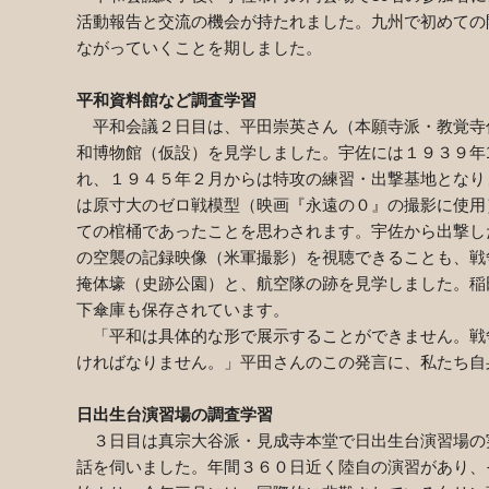
活動報告と交流の機会が持たれました。九州で初めての
ながっていくことを期しました。
平和資料館など調査学習
平和会議２日目は、平田崇英さん（本願寺派・教覚寺
和博物館（仮設）を見学しました。宇佐には１９３９年
れ、１９４５年２月からは特攻の練習・出撃基地となり
は原寸大のゼロ戦模型（映画『永遠の０』の撮影に使用
ての棺桶であったことを思わされます。宇佐から出撃し
の空襲の記録映像（米軍撮影）を視聴できることも、戦
掩体壕（史跡公園）と、航空隊の跡を見学しました。稲
下傘庫も保存されています。
「平和は具体的な形で展示することができません。戦
ければなりません。」平田さんのこの発言に、私たち自
日出生台演習場の調査学習
３日目は真宗大谷派・見成寺本堂で日出生台演習場の
話を伺いました。年間３６０日近く陸自の演習があり、