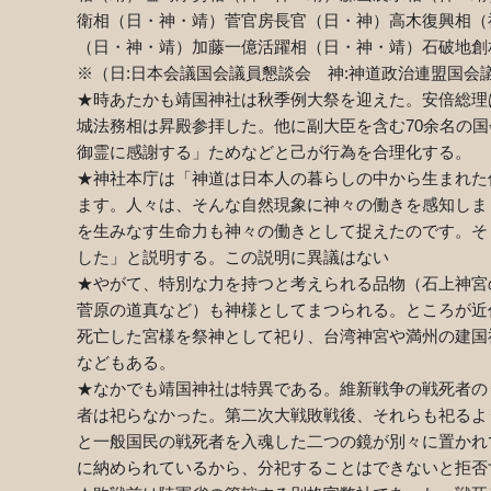
衛相（日・神・靖）菅官房長官（日・神）高木復興相（
（日・神・靖）加藤一億活躍相（日・神・靖）石破地創
※（日:日本会議国会議員懇談会 神:神道政治連盟国
★時あたかも靖国神社は秋季例大祭を迎えた。安倍総理
城法務相は昇殿参拝した。他に副大臣を含む70余名の
御霊に感謝する」ためなどと己が行為を合理化する。
★神社本庁は「神道は日本人の暮らしの中から生まれた
ます。人々は、そんな自然現象に神々の働きを感知しま
を生みなす生命力も神々の働きとして捉えたのです。そ
した」と説明する。この説明に異議はない
★やがて、特別な力を持つと考えられる品物（石上神宮
菅原の道真など）も神様としてまつられる。ところが近
死亡した宮様を祭神として祀り、台湾神宮や満州の建国
などもある。
★なかでも靖国神社は特異である。維新戦争の戦死者の
者は祀らなかった。第二次大戦敗戦後、それらも祀るよ
と一般国民の戦死者を入魂した二つの鏡が別々に置かれ
に納められているから、分祀することはできないと拒否