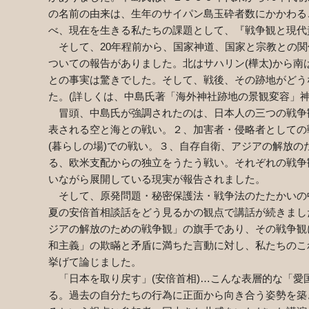
の名前の由来は、生年のサイパン島玉砕者数にかかわる
べ、現在を生きる私たちの課題として、『戦争観と現代
そして、20年程前から、国家神道、国家と宗教との関
ついての報告がありました。北はサハリン(樺太)から
との事実は驚きでした。そして、戦後、その跡地がどう
た。(詳しくは、中島氏著「海外神社跡地の景観変容」神
冒頭、中島氏が強調されたのは、日本人の三つの戦争
表される空と海との戦い。２、加害者・侵略者としての
(暮らしの場)での戦い。３、自存自衛、アジアの解放
る、欧米支配からの独立をうたう戦い。それぞれの戦争
いながら展開している現実が報告されました。
そして、原発問題・秘密保護法・戦争法のたたかいの中
夏の安倍首相談話をどう見るかの観点で講話が続きまし
ジアの解放のための戦争観」の旗手であり、その戦争観
和主義」の欺瞞と矛盾に満ちた言動に対し、私たちのこ
挙げて論じました。
「日本を取り戻す」(安倍首相)…こんな表層的な「愛
る。過去の自分たちの行為に正面から向き合う姿勢を築