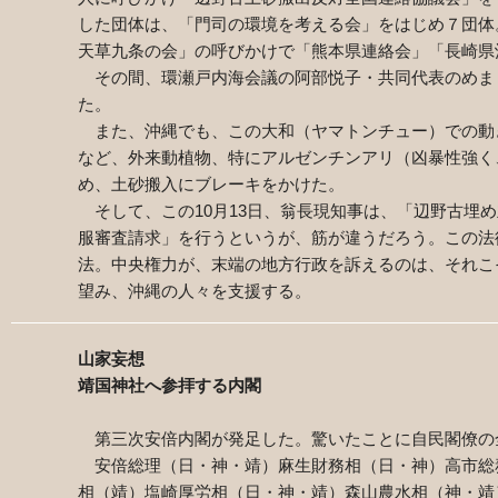
した団体は、「門司の環境を考える会」をはじめ７団体
天草九条の会」の呼びかけで「熊本県連絡会」「長崎県
その間、環瀬戸内海会議の阿部悦子・共同代表のめま
た。
また、沖縄でも、この大和（ヤマトンチュー）での動
など、外来動植物、特にアルゼンチンアリ（凶暴性強く
め、土砂搬入にブレーキをかけた。
そして、この10月13日、翁長現知事は、「辺野古埋
服審査請求」を行うというが、筋が違うだろう。この法
法。中央権力が、末端の地方行政を訴えるのは、それこ
望み、沖縄の人々を支援する。
山家妄想
靖国神社へ参拝する内閣
第三次安倍内閣が発足した。驚いたことに自民閣僚の
安倍総理（日・神・靖）麻生財務相（日・神）高市総
相（靖）塩崎厚労相（日・神・靖）森山農水相（神・靖