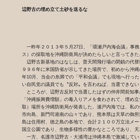
辺野古の埋め立て土砂を送るな
播磨灘
本願寺派・西念
一昨年２０１３年５月27日、「環瀬戸内海会議」事務
ス）の採取地を沖縄防衛局が決めたらしいと言ってきた
辺野古新基地のはなしは、普天間飛行場の閉鎖の代替
９９６年に米国防省が示してきた場所で、初めから沖縄
年10月、当会の糸満での「平和会議」でも現地へ行っ
い自民党の議員でも〝反対〟を言わねば、当選できない
ところが、辺野古反対で当選したはずの仲井間前知事
「沖縄振興費増額」の毒入りアメを食わされて、埋め立
取）場所を沖縄防衛局が発表した。瀬戸内海では、私の
市向島、新門司港南の山々であり、熊本県は天草の御所
島は住用村、徳之島の各地で、合計２１００万立法メー
国立公園であり、生物多様性の豊かなところであり、天
一方、名護市辺野古・大浦湾は沖縄本島で激減してい