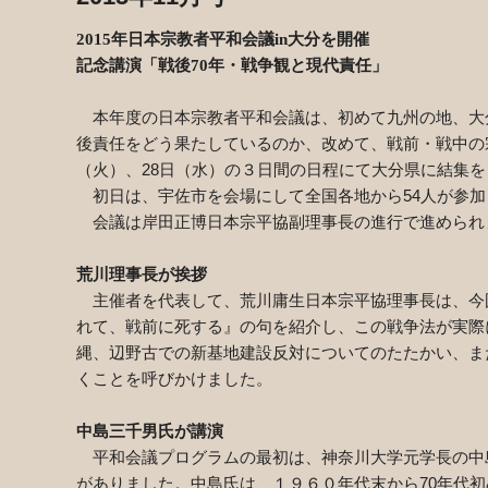
2015年日本宗教者平和会議in大分を開催
記念講演「戦後70年・戦争観と現代責任」
本年度の日本宗教者平和会議は、初めて九州の地、大分
後責任をどう果たしているのか、改めて、戦前・戦中の宗
（火）、28日（水）の３日間の日程にて大分県に結集
初日は、宇佐市を会場にして全国各地から54人が参加
会議は岸田正博日本宗平協副理事長の進行で進められ
荒川理事長が挨拶
主催者を代表して、荒川庸生日本宗平協理事長は、今
れて、戦前に死する』の句を紹介し、この戦争法が実際
縄、辺野古での新基地建設反対についてのたたかい、ま
くことを呼びかけました。
中島三千男氏が講演
平和会議プログラムの最初は、神奈川大学元学長の中島
がありました。中島氏は、１９６０年代末から70年代